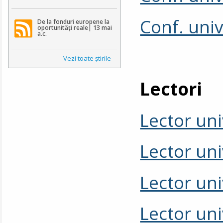
Conf. uni
De la fonduri europene la
oportunități reale| 13 mai
a.c.
Vezi toate ştirile
Lectori
Lector un
Lector uni
Lector uni
Lector un