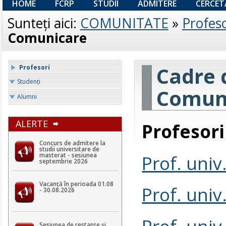
HOME
FCRP
STUDII
ADMITERE
CERCET
Sunteţi aici:
COMUNITATE
»
Profeso
Comunicare
Cadre 
Profesori
Studenţi
Comun
Alumni
ALERTE
Profesori
Concurs de admitere la
studii universitare de
Prof. univ
masterat - sesiunea
septembrie 2026
Vacanță în perioada 01.08
Prof. univ
- 30.08.2026
Prof. univ
Sesiunea de restanțe și