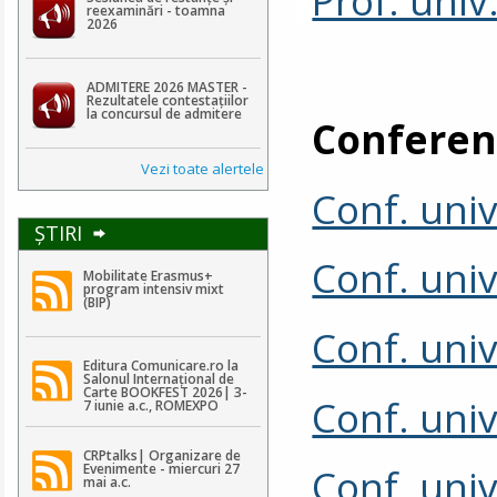
reexaminări - toamna
2026
ADMITERE 2026 MASTER -
Rezultatele contestaţiilor
la concursul de admitere
Conferen
Vezi toate alertele
Conf. univ
ŞTIRI
Conf. univ
Mobilitate Erasmus+
program intensiv mixt
(BIP)
Conf. uni
Editura Comunicare.ro la
Salonul Internațional de
Carte BOOKFEST 2026| 3-
Conf. uni
7 iunie a.c., ROMEXPO
CRPtalks| Organizare de
Conf. uni
Evenimente - miercuri 27
mai a.c.