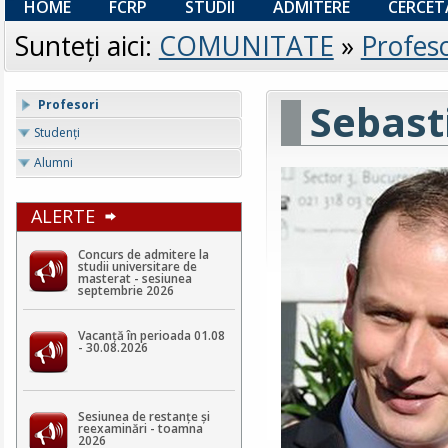
HOME
FCRP
STUDII
ADMITERE
CERCET
Sunteţi aici:
COMUNITATE
»
Profeso
Sebast
Profesori
Studenţi
Alumni
ALERTE
Concurs de admitere la
studii universitare de
masterat - sesiunea
septembrie 2026
Vacanță în perioada 01.08
- 30.08.2026
Sesiunea de restanțe și
reexaminări - toamna
2026