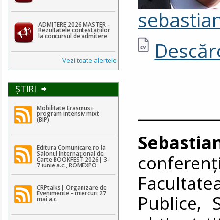
sebastia
ADMITERE 2026 MASTER -
Rezultatele contestaţiilor
la concursul de admitere
Descărc
Vezi toate alertele
ŞTIRI
__________
Mobilitate Erasmus+
program intensiv mixt
(BIP)
Sebast
Editura Comunicare.ro la
Salonul Internațional de
conferen
Carte BOOKFEST 2026| 3-
7 iunie a.c., ROMEXPO
Facultat
CRPtalks| Organizare de
Evenimente - miercuri 27
Publice,
mai a.c.