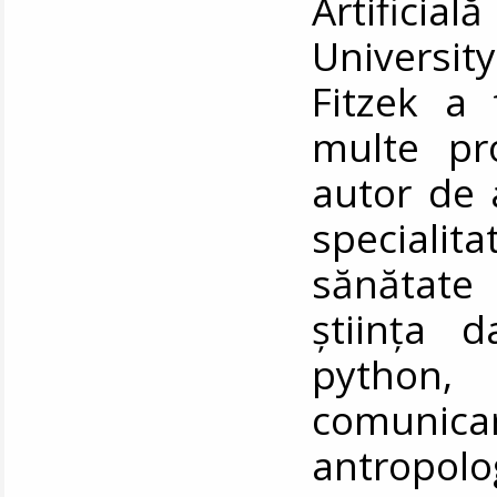
Artificia
Universit
Fitzek a
multe pro
autor de a
specialita
sănătate (
știința d
python,
comunicare
antropolog