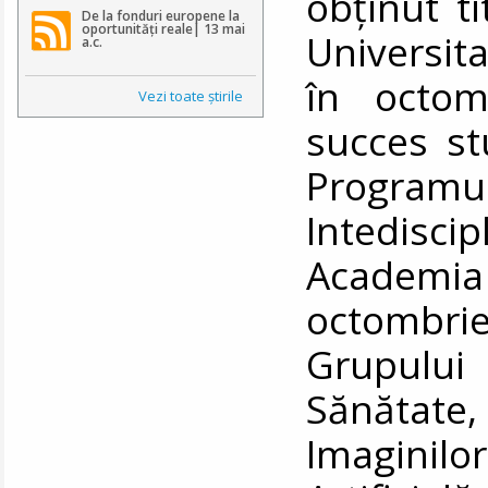
obținut ti
De la fonduri europene la
oportunități reale| 13 mai
Universita
a.c.
în octom
Vezi toate ştirile
succes st
Progr
Intediscip
Academi
octombrie
Grupului 
Sănătate,
Imaginil