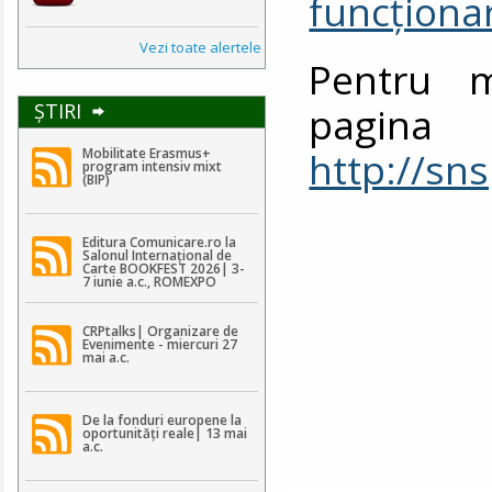
funcționa
Vezi toate alertele
Pentru ma
ŞTIRI
pagina
http://sn
Mobilitate Erasmus+
program intensiv mixt
(BIP)
Editura Comunicare.ro la
Salonul Internațional de
Carte BOOKFEST 2026| 3-
7 iunie a.c., ROMEXPO
CRPtalks| Organizare de
Evenimente - miercuri 27
mai a.c.
De la fonduri europene la
oportunități reale| 13 mai
a.c.