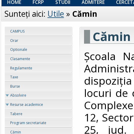
HOME
FCRP
STUDII
ADMITERE
CERCET
Sunteţi aici:
Utile
»
Cămin
Cămin
CAMPUS
Orar
Optionale
Școala Na
Clasamente
Adminis
Regulamente
dispoziţ
Taxe
Burse
locuri de 
Absolvire
Complexel
Resurse academice
12, Sector 
Tabere
Program secretariate
25, jud.
Cămin