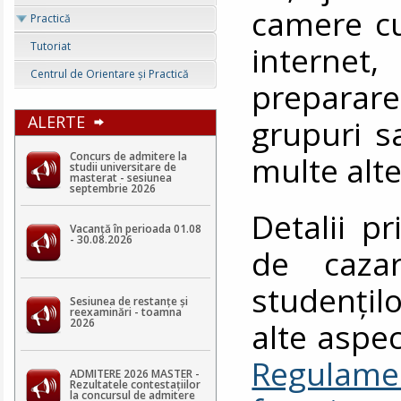
camere cu 
Practică
Tutoriat
internet, 
Centrul de Orientare şi Practică
preparare
ALERTE
grupuri s
Concurs de admitere la
multe alte 
studii universitare de
masterat - sesiunea
septembrie 2026
Detalii p
Vacanță în perioada 01.08
- 30.08.2026
de cazare
studenţil
Sesiunea de restanțe și
reexaminări - toamna
alte aspec
2026
Regulame
ADMITERE 2026 MASTER -
Rezultatele contestaţiilor
la concursul de admitere