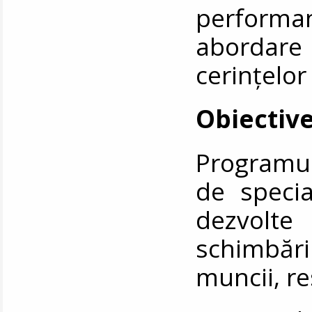
performan
abordare
cerințelor
Obiective
Programu
de specia
dezvolt
schimbăr
muncii, re