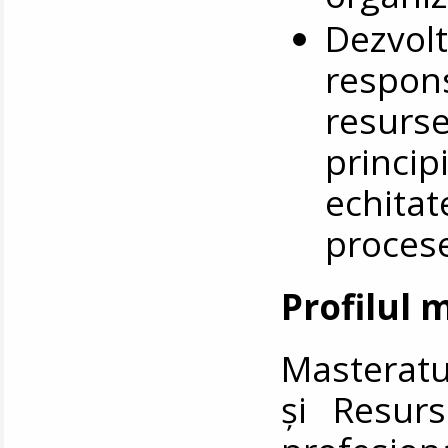
Dezvolt
respons
resurse
principi
echitat
procese
Profilul 
Masteratu
și Resur