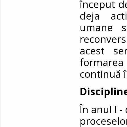
început de
deja act
umane sa
reconversi
acest se
formarea 
continuă î
Disciplin
În anul I 
proceselor