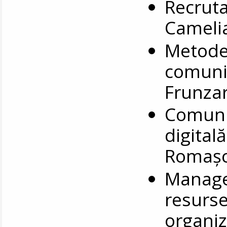
Recrutar
Camelia
Metode 
comunică
Frunza
Comunic
digitală
Romaș
Manage
resurs
organiz