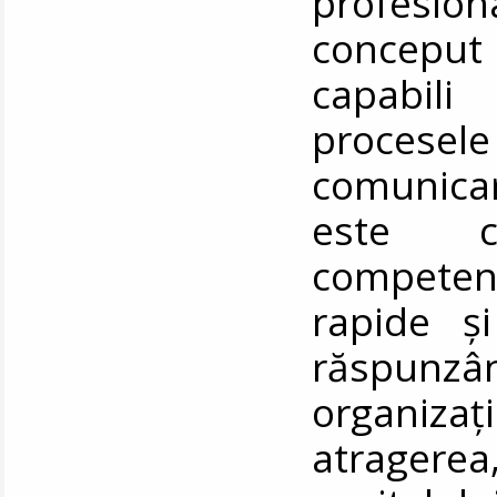
profesion
conceput
capabili
procese
comunicar
este c
competen
rapide și
răspunzâ
organiza
atragere