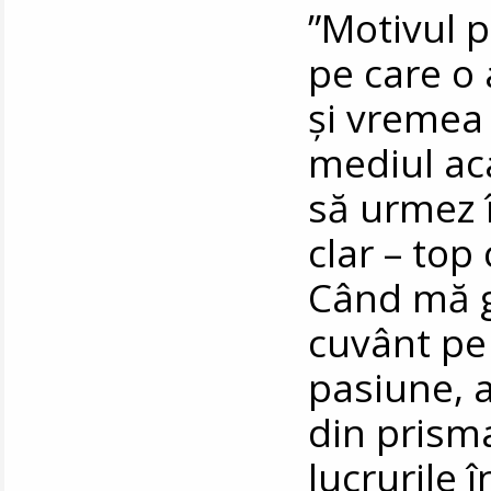
”Motivul p
pe care o
și vremea
mediul ac
să urmez î
clar – to
Când mă g
cuvânt pe
pasiune, a
din prism
lucrurile 