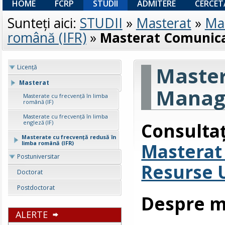
HOME
FCRP
STUDII
ADMITERE
CERCET
Sunteţi aici:
STUDII
»
Masterat
»
Mas
română (IFR)
»
Masterat Comunica
Maste
Licenţă
Masterat
Manage
Masterate cu frecvență în limba
română (IF)
Masterate cu frecvență în limba
Consult
engleză (IF)
Masterate cu frecvență redusă în
Masterat
limba română (IFR)
Postuniversitar
Resurse
Doctorat
Postdoctorat
Despre m
ALERTE