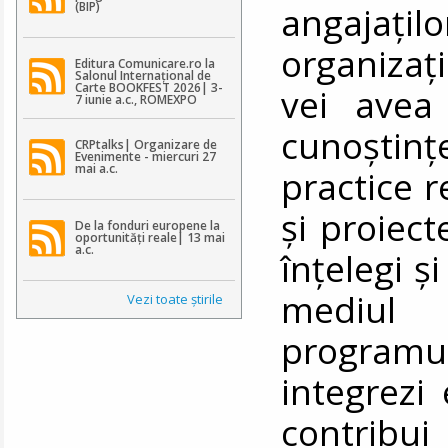
(BIP)
angajațil
organizați
Editura Comunicare.ro la
Salonul Internațional de
Carte BOOKFEST 2026| 3-
vei avea
7 iunie a.c., ROMEXPO
cunoștinț
CRPtalks| Organizare de
Evenimente - miercuri 27
mai a.c.
practice r
și proiect
De la fonduri europene la
oportunități reale| 13 mai
a.c.
înțelegi și
mediul o
Vezi toate ştirile
programu
integrezi 
contribu