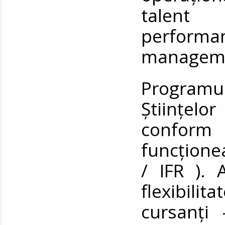
talent 
performa
manageme
Programu
Științelo
conform 
funcțione
/ IFR ). 
flexibili
cursanți 