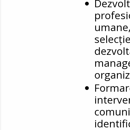
Dezvol
profesi
umane, 
selecți
dezvolt
manage
organiz
Formare
interve
comuni
identifi