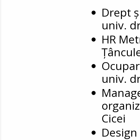
Drept și
univ. d
HR Metr
Țâncul
Ocupare
univ. d
Manage
organiza
Cicei
Design 