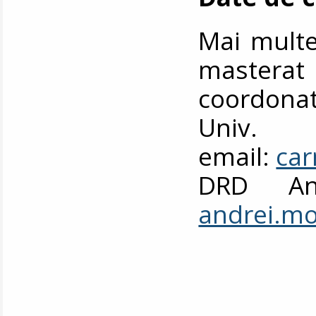
Mai multe 
mastera
coordonat
Univ.
email:
ca
DRD And
andrei.m