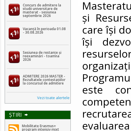
Masteratu
Concurs de admitere la
studii universitare de
masterat - sesiunea
și Resur
septembrie 2026
care își d
Vacanță în perioada 01.08
- 30.08.2026
își dezv
resursel
Sesiunea de restanțe și
reexaminări - toamna
2026
organiza
Programul
ADMITERE 2026 MASTER -
Rezultatele contestaţiilor
la concursul de admitere
este co
competen
Vezi toate alertele
recrutar
ŞTIRI
evaluare
Mobilitate Erasmus+
program intensiv mixt