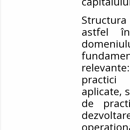
capitalul
Structura
astfel în
domeniulu
fundamen
relevante
practici
aplicate, 
de pract
dezvol
operaționa