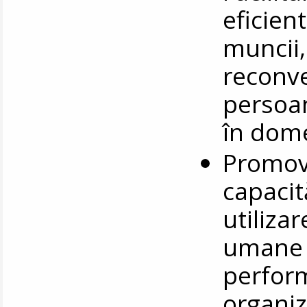
eficien
muncii,
reconve
persoan
în dom
Promova
capacită
utiliza
umane (
perform
organiz