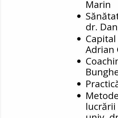
Marin
Sănătat
dr. Da
Capital 
Adrian
Coachin
Bungh
Practic
Metode 
lucrări
univ. d