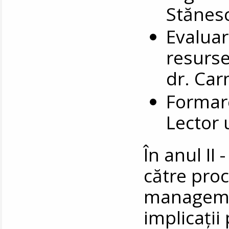
Stănes
Evalua
resurse
dr. Ca
Formare
Lector 
În anul II 
către proc
manageme
implicații