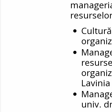
manageria
resurselo
Cultur
organiz
Manage
resurs
organiz
Lavinia
Manage
univ. d