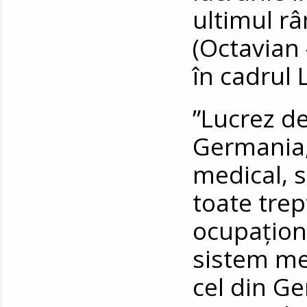
ultimul râ
(Octavian 
în cadrul
”Lucrez de
Germania,
medical, 
toate trep
ocupaționa
sistem me
cel din G