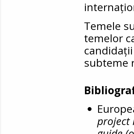
internațio
Temele sun
temelor c
candidați
subteme re
Bibliogra
Europe
projec
guide (