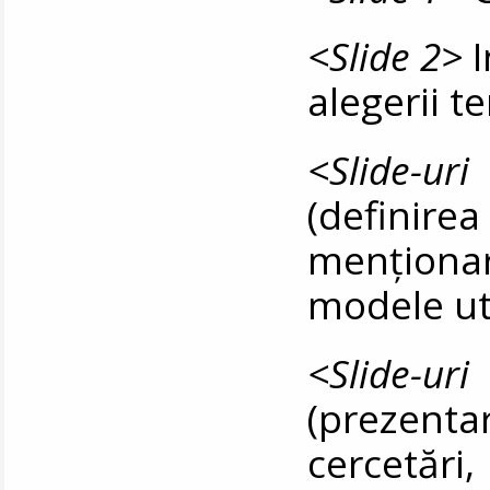
<Slide 2>
I
alegerii t
<Slide-ur
(definire
menționa
modele uti
<Slide-ur
(prezent
cercetăr