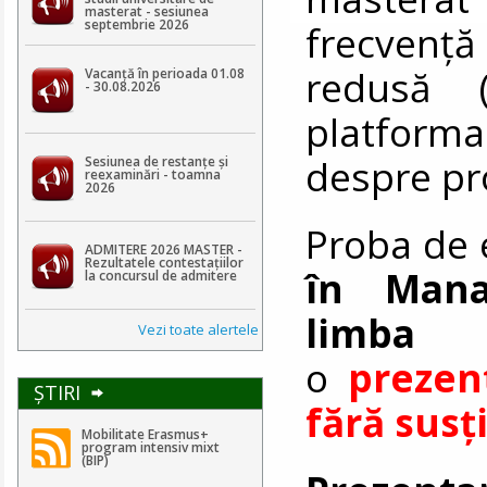
masterat - sesiunea
septembrie 2026
frecvență
redusă (
Vacanță în perioada 01.08
- 30.08.2026
platforma
despre pr
Sesiunea de restanțe și
reexaminări - toamna
2026
Proba de
ADMITERE 2026 MASTER -
Rezultatele contestaţiilor
în Mana
la concursul de admitere
limba e
Vezi toate alertele
o
prezen
ŞTIRI
fără susț
Mobilitate Erasmus+
program intensiv mixt
(BIP)