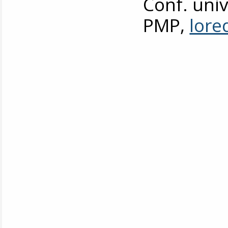
Conf. uni
PMP,
lore