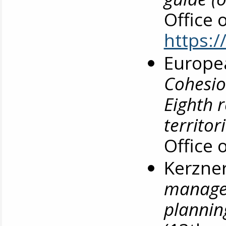
Office 
https:
Europe
Cohesio
Eighth 
territor
Office 
Kerzner
managem
plannin