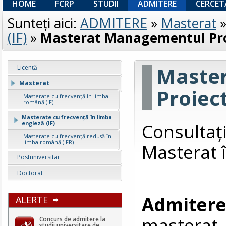
HOME
FCRP
STUDII
ADMITERE
CERCET
Sunteţi aici:
ADMITERE
»
Masterat
(IF)
»
Masterat Managementul Proi
Maste
Licenţă
Masterat
Proiec
Masterate cu frecvență în limba
română (IF)
Masterate cu frecvență în limba
Consultaţ
engleză (IF)
Masterate cu frecvență redusă în
limba română (IFR)
Masterat 
Postuniversitar
Doctorat
Admite
ALERTE
masterat 
Concurs de admitere la
studii universitare de