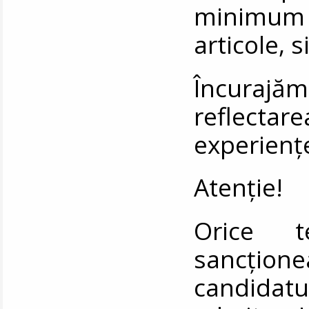
minimum 3 
articole, s
Încurajă
reflectare
experiențe
Atenție!
Orice t
sancţi
candidatu