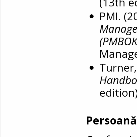
(13th ed
PMI. (2
Manage
(PMBOK
Managem
Turner, 
Handbo
edition
Persoană