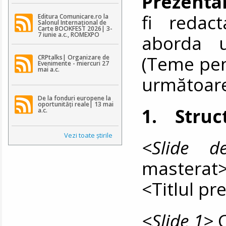
Prezenta
fi redact
Editura Comunicare.ro la
Salonul Internațional de
Carte BOOKFEST 2026| 3-
7 iunie a.c., ROMEXPO
aborda u
(Teme pen
CRPtalks| Organizare de
Evenimente - miercuri 27
mai a.c.
următoare
De la fonduri europene la
oportunități reale| 13 mai
1. Struc
a.c.
Vezi toate ştirile
<Slide 
masterat
<Titlul pr
<Slide 1>
C