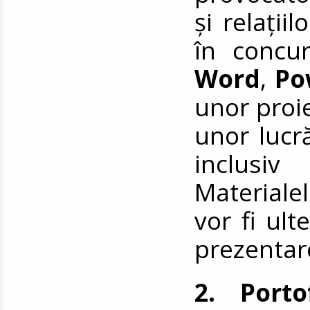
și relații
în concur
Word
,
Po
unor proi
unor lucră
inclusiv
Materiale
vor fi ult
prezentar
2. Porto