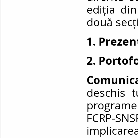
ediția di
două secț
1. Prezen
2. Portofo
Comunica
deschis t
programe
FCRP-SNS
implicarea