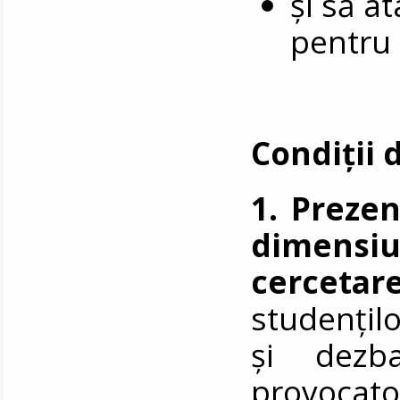
și să a
pentru 
Condiții 
1. Prezen
dimens
cercetar
studențil
și dezba
provocato