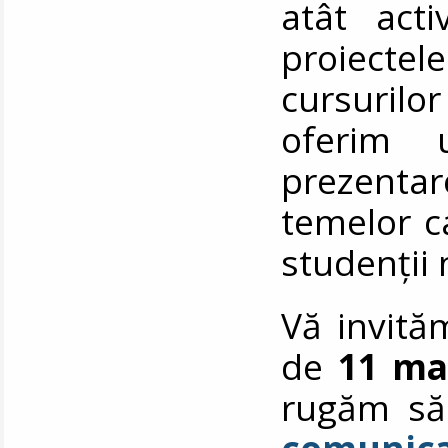
atât acti
proiectel
cursurilor
oferim 
prezentar
temelor ca
studenții 
Vă invită
de
11 ma
rugăm să 
comunica