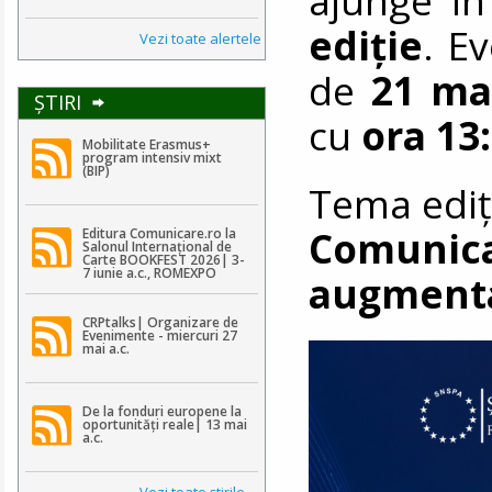
ediție
. E
Vezi toate alertele
de
21 ma
ŞTIRI
cu
ora 13
Mobilitate Erasmus+
program intensiv mixt
(BIP)
Tema ediți
Comunica
Editura Comunicare.ro la
Salonul Internațional de
Carte BOOKFEST 2026| 3-
7 iunie a.c., ROMEXPO
augmenta
CRPtalks| Organizare de
Evenimente - miercuri 27
mai a.c.
De la fonduri europene la
oportunități reale| 13 mai
a.c.
Vezi toate ştirile