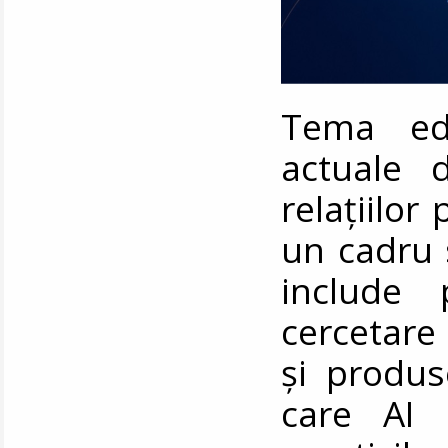
Tema ediț
actuale 
relațiilor
un cadru 
include 
cercetare 
și produs
care AI i