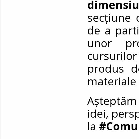
dimensi
secțiune o
de a parti
unor pro
cursuril
produs d
materiale
Așteptăm 
idei, pers
la
#Comun