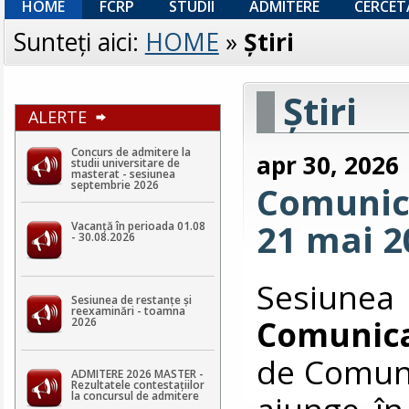
HOME
FCRP
STUDII
ADMITERE
CERCET
Sunteţi aici:
HOME
»
Ştiri
Ştiri
ALERTE
Concurs de admitere la
apr 30, 2026
studii universitare de
masterat - sesiunea
septembrie 2026
Comunica
21 mai 2
Vacanță în perioada 01.08
- 30.08.2026
Sesiunea
Sesiunea de restanțe și
reexaminări - toamna
Comunic
2026
de Comunic
ADMITERE 2026 MASTER -
Rezultatele contestaţiilor
ajunge în
la concursul de admitere