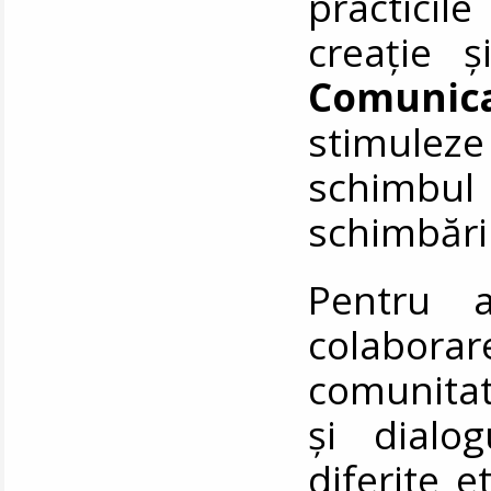
practicil
creație ș
Comunic
stimuleze 
schimbul
schimbări
Pentru a
colabor
comunita
și dialog
diferite e