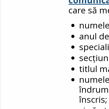
care să m
numele
anul de
special
secțiune
titlul 
numele 
îndruma
înscris;