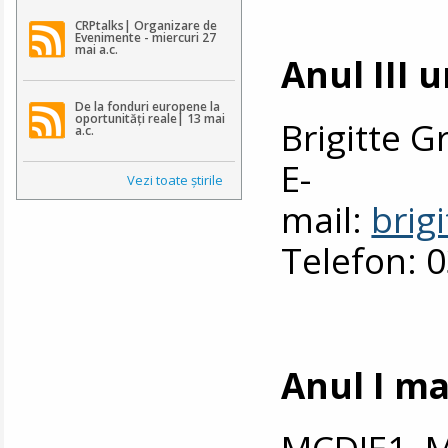
CRPtalks| Organizare de
Evenimente - miercuri 27
mai a.c.
Anul III 
De la fonduri europene la
oportunități reale| 13 mai
Brigitte 
a.c.
E-
Vezi toate ştirile
mail:
brig
Telefon: 
Anul I ma
MCDIE1, 