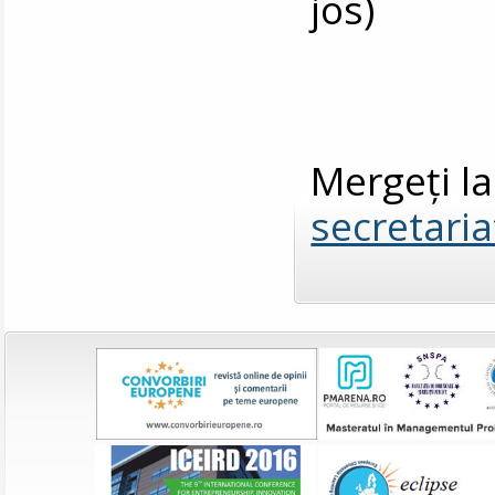
jos)
Mergeți l
secretaria