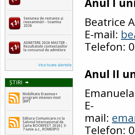
Anul I un
Beatrice 
Sesiunea de restanțe și
reexaminări - toamna
2026
E-mail:
be
Telefon: 
ADMITERE 2026 MASTER -
Rezultatele contestaţiilor
la concursul de admitere
Vezi toate alertele
Anul II u
ŞTIRI
Emanuela 
Mobilitate Erasmus+
program intensiv mixt
E-
(BIP)
mail:
eman
Editura Comunicare.ro la
Salonul Internațional de
Telefon: 
Carte BOOKFEST 2026| 3-
7 iunie a.c., ROMEXPO