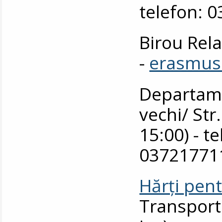
telefon: 
Birou Rela
-
erasmus
Departame
vechi/ Str.
15:00) - t
037217711
Hărți pent
Transport 