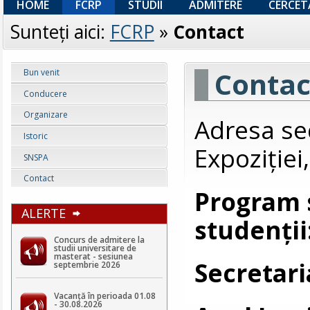
HOME
FCRP
STUDII
ADMITERE
CERCET
Sunteţi aici:
FCRP
»
Contact
Contac
Bun venit
Conducere
Organizare
Adresa se
Istoric
Expoziției
SNSPA
Contact
Program s
ALERTE
studenții
Concurs de admitere la
studii universitare de
masterat - sesiunea
Secretari
septembrie 2026
Vacanță în perioada 01.08
- 30.08.2026