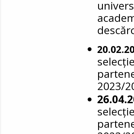
univers
academ
descăr
20.02.2
selecție
parten
2023/2
26.04.
selecție
parten