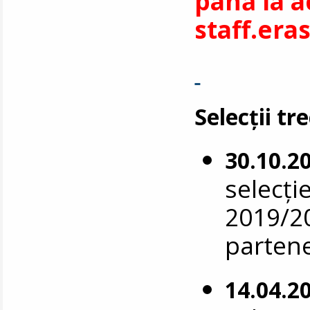
până la a
staff.er
Selecții tr
30.10.2
selecți
2019/20
parten
14.04.2