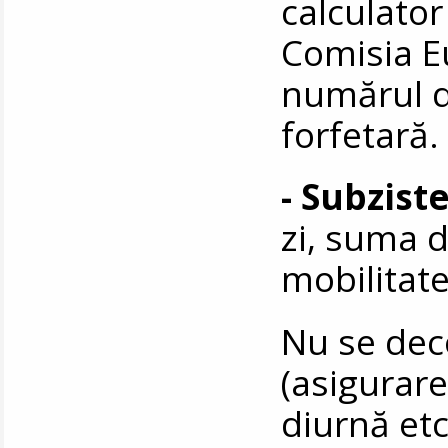
calculator
Comisia E
numărul d
forfetară.
- Subzist
zi, suma 
mobilitate
Nu se deco
(asigurare
diurnă etc