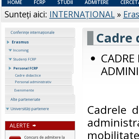
HOME
FCRP
STUDII
ADMITERE
CERCET
Sunteţi aici:
INTERNAȚIONAL
»
Era
Cadre 
Conferințe internaționale
Erasmus
Incoming
CADRE 
Studenți FCRP
ADMINI
Personal FCRP
Cadre didactice
Personal administrativ
Evenimente
Alte parteneriate
Cadrele di
Universități partenere
administ
ALERTE
mobilitat
Concurs de admitere la