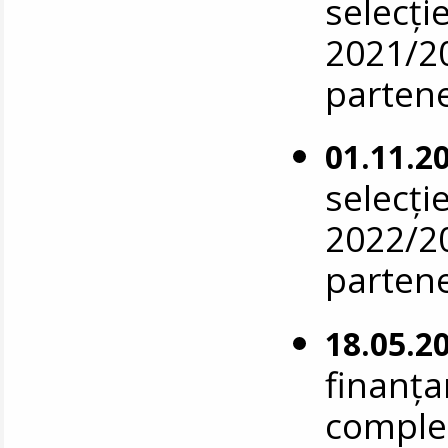
selecți
2021/20
parten
01.11.2
selecți
2022/20
parten
18.05.2
finanța
complet 