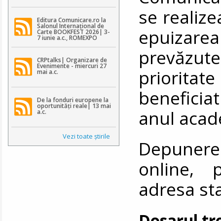
se realize
Editura Comunicare.ro la
Salonul Internațional de
epuizarea
Carte BOOKFEST 2026| 3-
7 iunie a.c., ROMEXPO
prevăzute
CRPtalks| Organizare de
Evenimente - miercuri 27
prioritat
mai a.c.
beneficia
De la fonduri europene la
oportunități reale| 13 mai
anul acad
a.c.
Vezi toate ştirile
Depunerea
online, 
adresa
st
Dosarul tr