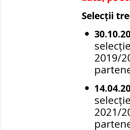
Selecții tr
30.10.2
selecți
2019/20
parten
14.04.2
selecți
2021/20
parten