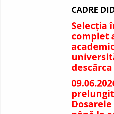
CADRE DID
Selecția 
complet a
academic 
universit
descărc
09.06.202
prelungit
Dosarele 