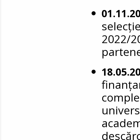
01.11.2
selecți
2022/20
parten
18.05.2
finanța
complet 
univers
academ
descăr