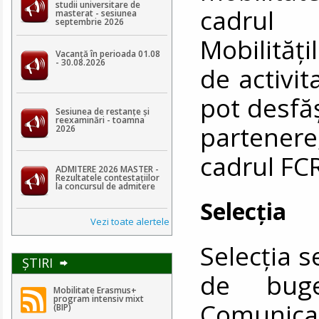
studii universitare de
cadrul 
masterat - sesiunea
septembrie 2026
Mobilităţil
Vacanță în perioada 01.08
- 30.08.2026
de activit
pot desfăş
Sesiunea de restanțe și
reexaminări - toamna
partener
2026
cadrul FC
ADMITERE 2026 MASTER -
Rezultatele contestaţiilor
la concursul de admitere
Selecția
Vezi toate alertele
Selecţia s
ŞTIRI
de buge
Mobilitate Erasmus+
program intensiv mixt
Comunicar
(BIP)