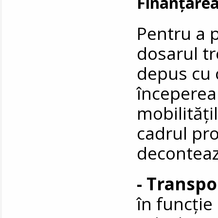
Finanţarea
Pentru a p
dosarul tr
depus cu c
începerea 
mobilități
cadrul pr
deconteaz
- Transpo
în funcție