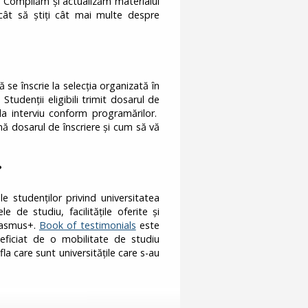
. Compilăm și actualizăm materialul
încât să știți cât mai multe despre
se înscrie la selecția organizată în
. Studenții eligibili trimit dosarul de
ă la interviu conform programărilor.
ină dosarul de înscriere și cum să vă
?
le studenților privind universitatea
e de studiu, facilitățile oferite și
Erasmus+.
Book of testimonials
este
eficiat de o mobilitate de studiu
la care sunt universitățile care s-au