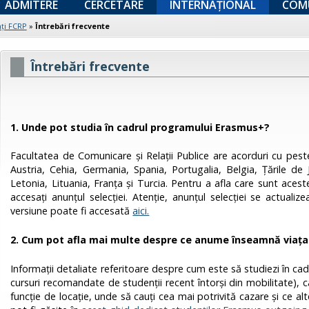
ADMITERE
CERCETARE
INTERNAȚIONAL
COM
ți FCRP
»
Întrebări frecvente
Întrebări frecvente
1. Unde pot studia în cadrul programului Erasmus+?
Facultatea de Comunicare și Relații Publice are acorduri cu peste
Austria, Cehia, Germania, Spania, Portugalia, Belgia, Țările de J
Letonia, Lituania, Franța și Turcia. Pentru a afla care sunt aces
accesați anunțul selecției. Atenție, anunțul selecției se actuali
versiune poate fi accesată
aici.
2. Cum pot afla mai multe despre ce anume înseamnă viața 
Informații detaliate referitoare despre cum este să studiezi în cadr
cursuri recomandate de studenții recent întorși din mobilitate), ca
funcție de locație, unde să cauți cea mai potrivită cazare și ce al