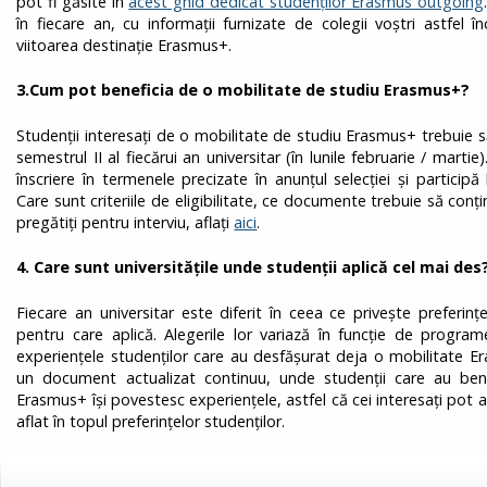
pot fi găsite în
acest ghid dedicat studenților Erasmus outgoing
în fiecare an, cu informații furnizate de colegii voștri astfel 
viitoarea destinație Erasmus+.
3.Cum pot beneficia de o mobilitate de studiu Erasmus+?
Studenții interesați de o mobilitate de studiu Erasmus+ trebuie să 
semestrul II al fiecărui an universitar (în lunile februarie / martie)
înscriere în termenele precizate în anunțul selecției și particip
Care sunt criteriile de eligibilitate, ce documente trebuie să conț
pregătiți pentru interviu, aflați
aici
.
4. Care sunt universitățile unde studenții aplică cel mai des
Fiecare an universitar este diferit în ceea ce privește preferințe
pentru care aplică. Alegerile lor variază în funcție de programel
experiențele studenților care au desfășurat deja o mobilitate 
un document actualizat continuu, unde studenții care au ben
Erasmus+ își povestesc experiențele, astfel că cei interesați pot af
aflat în topul preferințelor studenților.