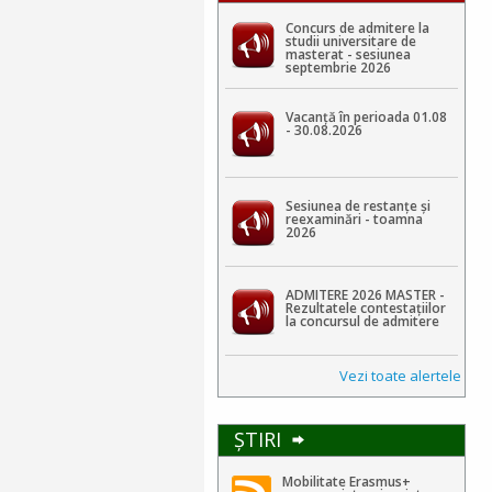
Concurs de admitere la
studii universitare de
masterat - sesiunea
septembrie 2026
Vacanță în perioada 01.08
- 30.08.2026
Sesiunea de restanțe și
reexaminări - toamna
2026
ADMITERE 2026 MASTER -
Rezultatele contestaţiilor
la concursul de admitere
Vezi toate alertele
ŞTIRI
Mobilitate Erasmus+