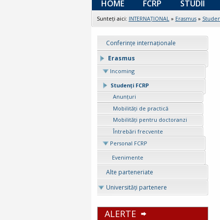
HOME
FCRP
STUDII
Sunteţi aici:
INTERNAȚIONAL
»
Erasmus
»
Studen
Conferințe internaționale
Erasmus
Incoming
Studenți FCRP
Anunţuri
Mobilități de practică
Mobilități pentru doctoranzi
Întrebări frecvente
Personal FCRP
Evenimente
Alte parteneriate
Universități partenere
ALERTE