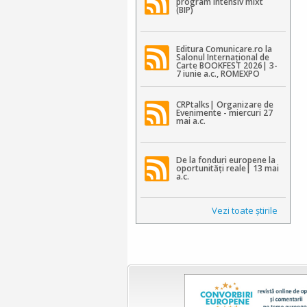
program intensiv mixt
(BIP)
Editura Comunicare.ro la
Salonul Internațional de
Carte BOOKFEST 2026| 3-
7 iunie a.c., ROMEXPO
CRPtalks| Organizare de
Evenimente - miercuri 27
mai a.c.
De la fonduri europene la
oportunități reale| 13 mai
a.c.
Vezi toate ştirile