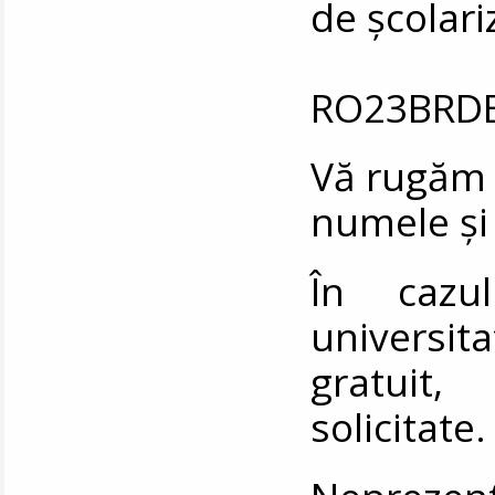
de școlari
RO23BRDE
Vă rugăm s
numele și
În cazu
universi
gratuit,
solicitate.