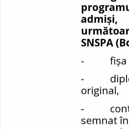
programu
admiș
următoar
SNSPA (Bd
- fișa de
- diplom
original,
- contrac
semnat în