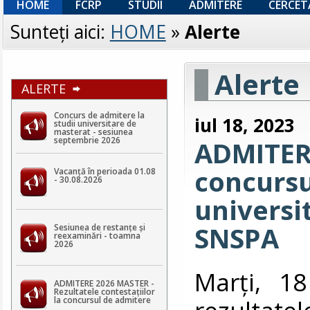
HOME
FCRP
STUDII
ADMITERE
CERCET
Sunteţi aici:
HOME
»
Alerte
Alerte
ALERTE
Concurs de admitere la
iul 18, 2023
studii universitare de
masterat - sesiunea
septembrie 2026
ADMITERE
concursu
Vacanță în perioada 01.08
- 30.08.2026
universit
SNSPA
Sesiunea de restanțe și
reexaminări - toamna
2026
Marți, 18
ADMITERE 2026 MASTER -
Rezultatele contestaţiilor
rezultate
la concursul de admitere