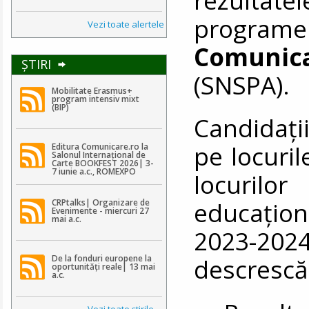
programel
Vezi toate alertele
Comunic
ŞTIRI
(SNSPA).
Mobilitate Erasmus+
program intensiv mixt
(BIP)
Candidații
pe locuril
Editura Comunicare.ro la
Salonul Internațional de
Carte BOOKFEST 2026| 3-
7 iunie a.c., ROMEXPO
locuril
educațion
CRPtalks| Organizare de
Evenimente - miercuri 27
mai a.c.
2023-20
De la fonduri europene la
descrescă
oportunități reale| 13 mai
a.c.
Vezi toate ştirile