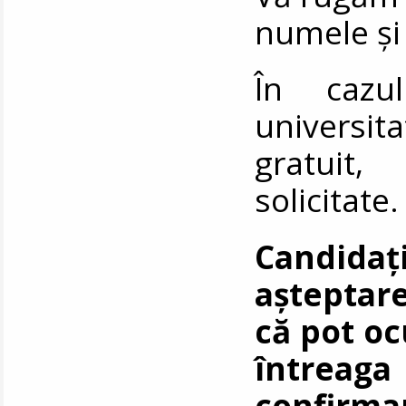
numele și
În cazu
universi
gratuit,
solicitate.
Candida
așteptare
că pot oc
întreaga
confirma