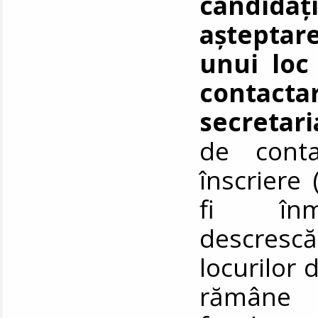
candida
aștepta
unui loc
conta
secretari
de conta
înscriere 
fi înm
descrescăt
locurilor 
rămâne