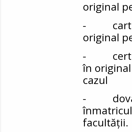
original 
- cartea 
original 
- certifi
în origina
cazul
- dovada
înmatricul
facultății.