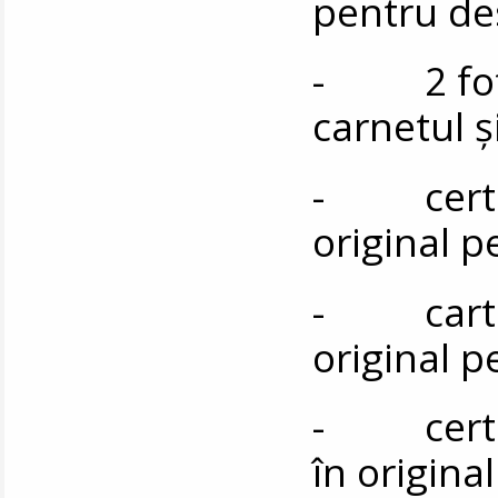
pentru de
- 2 fotog
carnetul ș
- certifi
original 
- cartea 
original 
- certifi
în origina