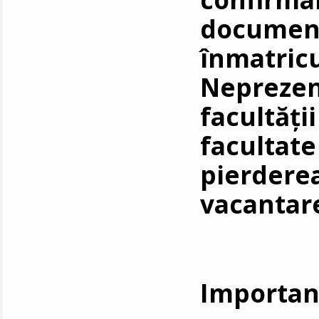
documen
înmatric
Nepreze
facultăț
facultate
pierder
vacantar
Importan