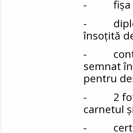
- fișa de
- diplom
însoțită d
- contrac
semnat în
pentru de
- 2 fotog
carnetul ș
- certifi