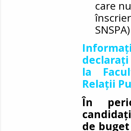
care nu
înscrie
SNSPA) 
Informa
declarați
la
Facu
Relații P
În peri
candidați
de buget 