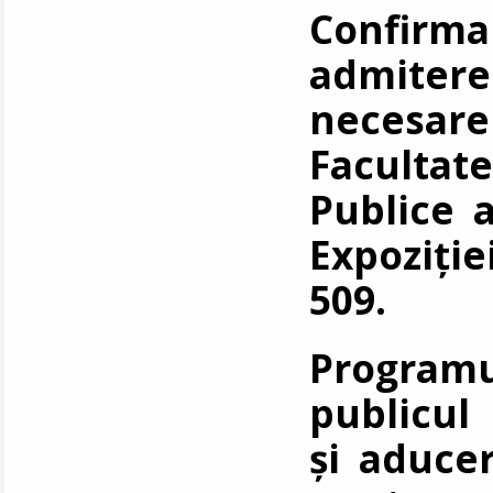
Confirm
admitere
necesare
Facultat
Publice
Expoziție
509.
Program
publicul
și aduce