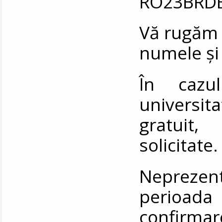
RO23BRDE
Vă rugăm s
numele și
În cazu
universi
gratuit,
solicitate.
Nepreze
perioada
confirm