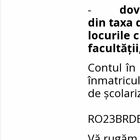
-
dov
din taxa 
locurile 
facultății
Contul în 
înmatricul
de școlari
RO23BRDE
Vă rugăm s