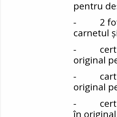
pentru de
- 2 fotog
carnetul ș
- certifi
original 
- cartea 
original 
- certifi
în origina