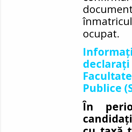
documen
înmatricu
ocupat.
Informa
declarați
Facultat
Publice
(
În peri
candidați
cu taxă t