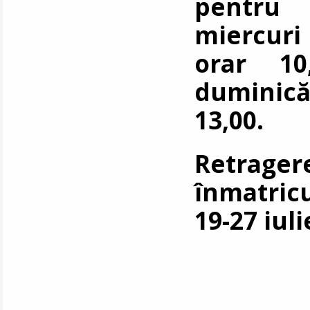
pentru 
miercuri
orar 10
duminică
13,00.
Retrager
înmatricu
19-27 iuli