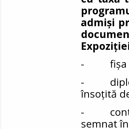
programu
admiși p
documen
Expoziției
- fișa de
- diplom
însoțită d
- contrac
semnat în