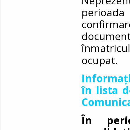
Nepreze
perioada
confirm
documen
înmatricu
ocupat.
Informați
în lista 
Comunicar
În peri