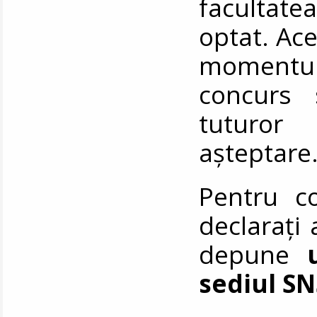
facultate
optat. Ace
momentul 
concurs s
tuturor 
așteptare
Pentru co
declarați 
depune
u
sediul SN