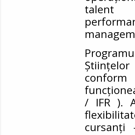
talent 
performa
manageme
Programu
Științelo
conform 
funcțione
/ IFR ). 
flexibili
cursanți 