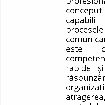
profesion
conceput
capabili
procese
comunicar
este c
competen
rapide și
răspunzâ
organiza
atragere