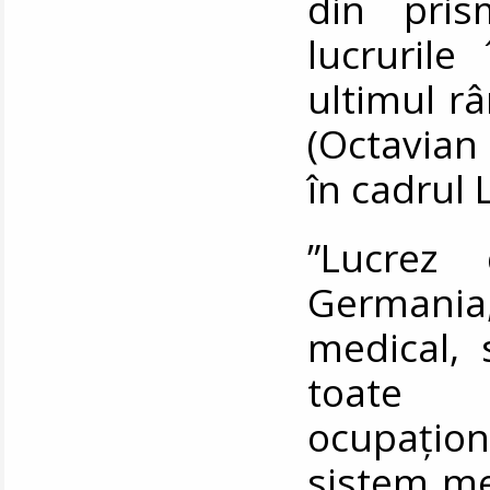
din pri
lucruril
ultimul r
(Octavian 
în cadrul
”Lucrez
Germania,
medical, 
toate t
ocupațion
sistem me