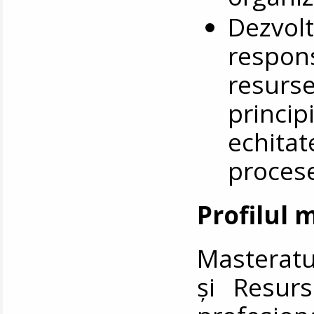
Dezvolt
respons
resurse
principi
echitat
procese
Profilul 
Masteratu
și Resur