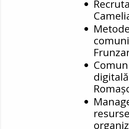
Recrutar
Camelia
Metode 
comunică
Frunza
Comunic
digitală
Romaș
Manage
resurs
organiz