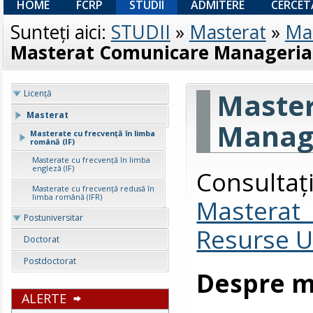
HOME
FCRP
STUDII
ADMITERE
CERCET
Sunteţi aici:
STUDII
»
Masterat
»
Mas
Masterat Comunicare Managerial
Maste
Licenţă
Masterat
Manage
Masterate cu frecvență în limba
română (IF)
Masterate cu frecvență în limba
engleză (IF)
Consult
Masterate cu frecvență redusă în
limba română (IFR)
Masterat
Postuniversitar
Resurse 
Doctorat
Postdoctorat
Despre m
ALERTE