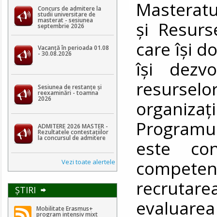
Masteratu
Concurs de admitere la
studii universitare de
masterat - sesiunea
și Resur
septembrie 2026
care își d
Vacanță în perioada 01.08
- 30.08.2026
își dezv
resursel
Sesiunea de restanțe și
reexaminări - toamna
2026
organiza
Programul
ADMITERE 2026 MASTER -
Rezultatele contestaţiilor
la concursul de admitere
este co
competen
Vezi toate alertele
recrutar
ŞTIRI
evaluare
Mobilitate Erasmus+
program intensiv mixt