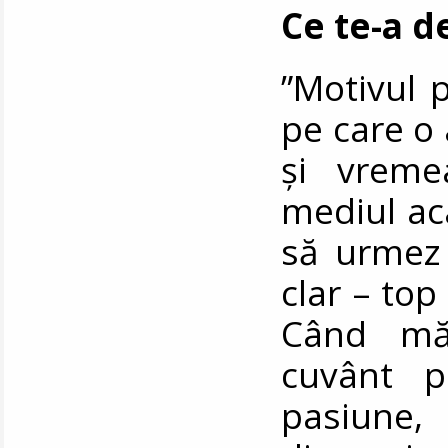
Ce te-a d
”Motivul p
pe care o
și vreme
mediul ac
să urmez 
clar – to
Când mă
cuvânt p
pasiune, 