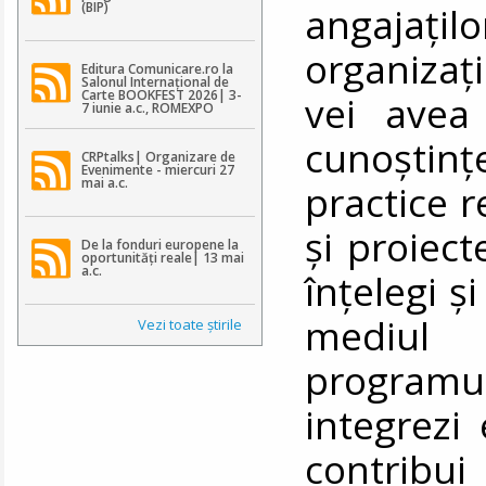
(BIP)
angajațil
organizați
Editura Comunicare.ro la
Salonul Internațional de
Carte BOOKFEST 2026| 3-
vei avea
7 iunie a.c., ROMEXPO
cunoștinț
CRPtalks| Organizare de
Evenimente - miercuri 27
mai a.c.
practice r
și proiect
De la fonduri europene la
oportunități reale| 13 mai
a.c.
înțelegi și
mediul o
Vezi toate ştirile
programu
integrezi 
contribu