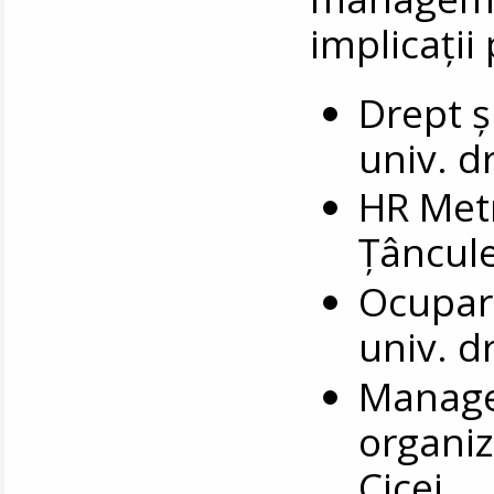
implicații
Drept și
univ. d
HR Metr
Țâncul
Ocupare
univ. d
Manage
organiza
Cicei