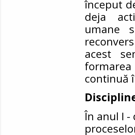
început de
deja act
umane sa
reconversi
acest se
formarea 
continuă î
Disciplin
În anul I 
proceselor