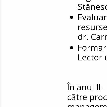
Stănes
Evalua
resurse
dr. Ca
Formare
Lector 
În anul II 
către proc
manageme