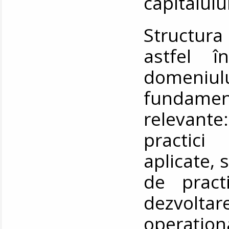
capitalul
Structura
astfel în
domeniulu
fundamen
relevante
practici
aplicate, 
de pract
dezvol
operaționa