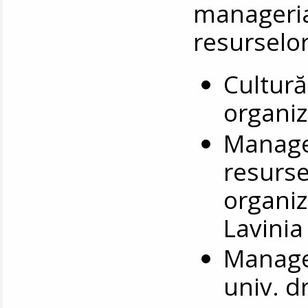
manageria
resurselo
Cultur
organiz
Manage
resurs
organiz
Lavinia
Manage
univ. d