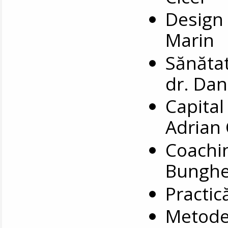
Design 
Marin
Sănătat
dr. Da
Capital 
Adrian
Coachin
Bungh
Practic
Metode 