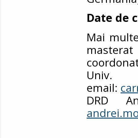
Date de 
Mai multe 
mastera
coordonat
Univ.
email:
ca
DRD And
andrei.m