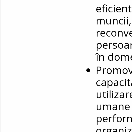
eficien
muncii,
reconve
persoan
în dom
Promova
capacită
utiliza
umane (
perform
organiz