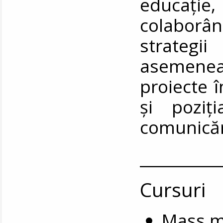
educație,
colaborâ
strategi
asemenea
proiecte î
și poziț
comunicări
__________
Cursuri
Mass me