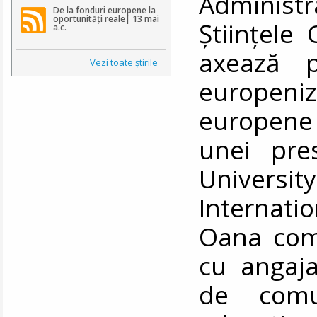
Administ
De la fonduri europene la
oportunități reale| 13 mai
Științele
a.c.
axează 
Vezi toate ştirile
europeniz
europene
unei pres
Universi
Internat
Oana com
cu angaj
de comu