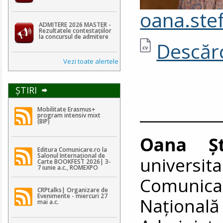
oana.ste
ADMITERE 2026 MASTER -
Rezultatele contestaţiilor
la concursul de admitere
Descărc
Vezi toate alertele
ŞTIRI
__________
Mobilitate Erasmus+
program intensiv mixt
(BIP)
Oana Șt
Editura Comunicare.ro la
Salonul Internațional de
universita
Carte BOOKFEST 2026| 3-
7 iunie a.c., ROMEXPO
Comunicar
CRPtalks| Organizare de
Evenimente - miercuri 27
Naționa
mai a.c.