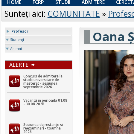
HOME
FCRP
STUDII
ADMITERE
CERCET
Sunteţi aici:
COMUNITATE
»
Profeso
Oana Ș
Profesori
Studenţi
Alumni
ALERTE
Concurs de admitere la
studii universitare de
masterat - sesiunea
septembrie 2026
Vacanță în perioada 01.08
- 30.08.2026
Sesiunea de restanțe și
reexaminări - toamna
2026