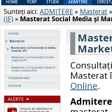
HOME
FCRP
STUDII
ADMITERE
CERCET
Sunteţi aici:
ADMITERE
»
Masterat
(IF)
»
Masterat Social Media și Ma
Master
Licenţă
Masterat
Market
Masterate cu frecvență în limba
română (IF)
Masterate cu frecvență în limba
engleză (IF)
Consultaţ
Masterate cu frecvență redusă în
limba română (IFR)
Masterat 
Postuniversitar
Online
.
Doctorat
Admite
ALERTE
masterat 
Concurs de admitere la
studii universitare de