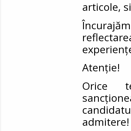
articole, s
Încurajă
reflectare
experiențe
Atenție!
Orice t
sancţi
candidatu
admitere