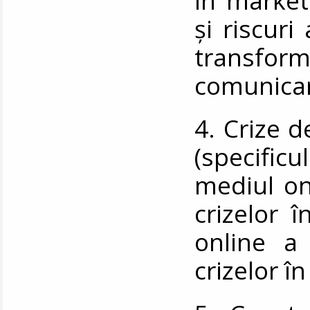
și riscuri
transformă
comunicar
4. Crize 
(specific
mediul on
crizelor 
online a 
crizelor î