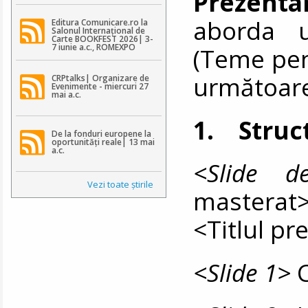
Prezenta
aborda u
Editura Comunicare.ro la
Salonul Internațional de
Carte BOOKFEST 2026| 3-
7 iunie a.c., ROMEXPO
(Teme pen
următoare
CRPtalks| Organizare de
Evenimente - miercuri 27
mai a.c.
1. Struc
De la fonduri europene la
oportunități reale| 13 mai
a.c.
<Slide 
Vezi toate ştirile
masterat
<Titlul pr
<Slide 1>
C