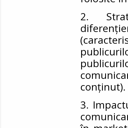
2. Stra
diferen
(caracte
publicur
publicuril
comunic
conținut)
3. Impactul
comunicare
în marketi