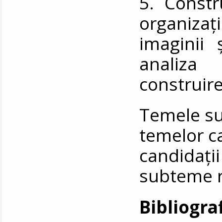
5. Constr
organizaţi
imaginii 
analiza
construire
Temele sun
temelor c
candidați
subteme re
Bibliogra