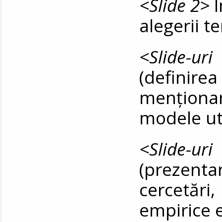
<Slide 2>
I
alegerii t
<Slide-ur
(definire
menționa
modele uti
<Slide-ur
(prezent
cercetăr
empirice e