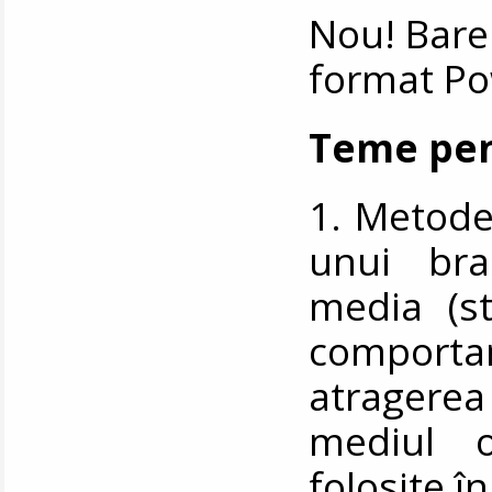
Nou! Bare
format Po
Teme pen
1. Metode
unui bra
media (st
comport
atragerea
mediul o
folosite î