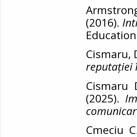
Armstrong,
(2016).
In
Education
Cismaru, 
reputației
Cismaru D
(2025).
Im
comunicare
Cmeciu C