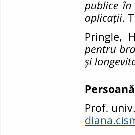
publice în
aplicații
. T
Pringle, 
pentru bra
şi longevi
Persoană
Prof. univ
diana.ci