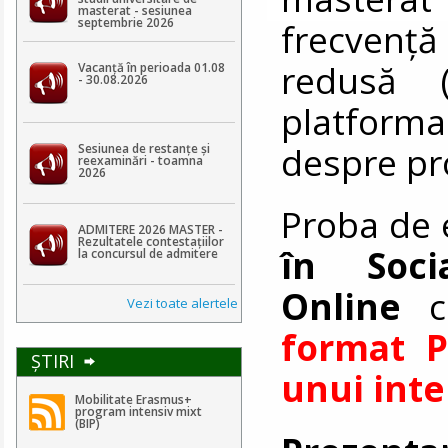
masterat - sesiunea
septembrie 2026
frecvență
redusă (
Vacanță în perioada 01.08
- 30.08.2026
platforma
despre pr
Sesiunea de restanțe și
reexaminări - toamna
2026
Proba de
ADMITERE 2026 MASTER -
Rezultatele contestaţiilor
în Soci
la concursul de admitere
Online
co
Vezi toate alertele
format P
ŞTIRI
unui inte
Mobilitate Erasmus+
program intensiv mixt
(BIP)