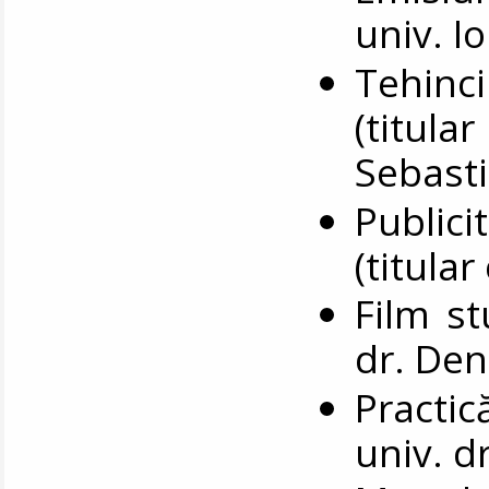
univ. I
Tehinci
(titula
Sebasti
Publici
(titular
Film st
dr. Den
Practică
univ. d