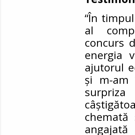
“În timpul
al comp
concurs d
energia v
ajutorul 
și m-am 
surpriza
câștigăto
chemată 
angajat