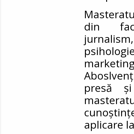
Masteratu
din fac
jurnalism
psiholog
marketin
Aboslven
presă și
masteratu
cunoștințe
aplicare l