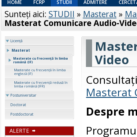
HOME
FCRP
STUDII
ADMITERE
CERCET
Sunteţi aici:
STUDII
»
Masterat
»
Mas
Masterat Comunicare Audio-Vide
Master
Licenţă
Masterat
Video
Masterate cu frecvență în limba
română (IF)
Masterate cu frecvență în limba
engleză (IF)
Consult
Masterate cu frecvență redusă în
limba română (IFR)
Masterat 
Postuniversitar
Doctorat
Despre m
Postdoctorat
Program
ALERTE