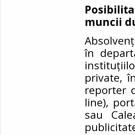
Posibili
muncii d
Absolvenți
în depar
instituții
private, î
reporter 
line), por
sau Cale
publicita