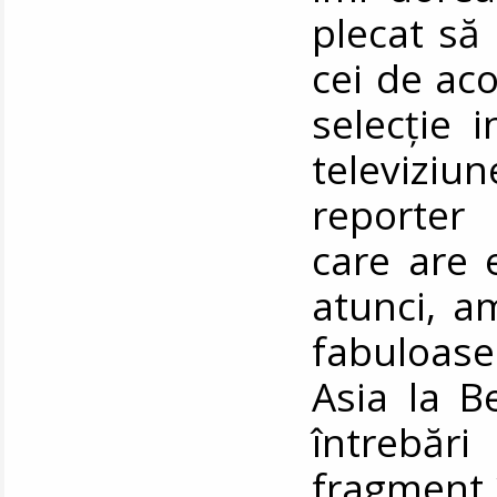
plecat să
cei de ac
selecție 
televiziun
reporter 
care are 
atunci, am
fabuloase
Asia la B
întrebări
fragment 