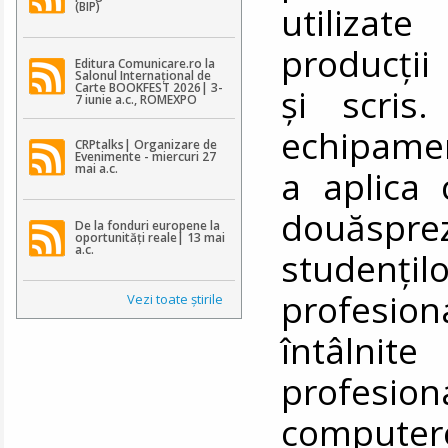
(BIP)
utilizat
producții
Editura Comunicare.ro la
Salonul Internațional de
Carte BOOKFEST 2026| 3-
și scris.
7 iunie a.c., ROMEXPO
echipamen
CRPtalks| Organizare de
Evenimente - miercuri 27
mai a.c.
a aplica 
douăsprez
De la fonduri europene la
oportunități reale| 13 mai
a.c.
studenți
profesion
Vezi toate ştirile
întâlnit
profesiona
computer