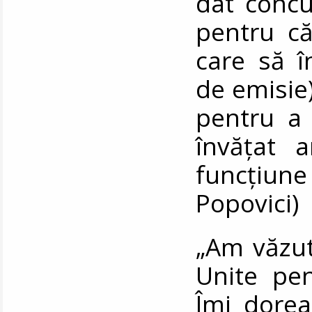
dat concu
pentru că
care să î
de emisie)
pentru a 
învățat 
funcțiune
Popovici)
„Am văzut
Unite pe
Îmi dore