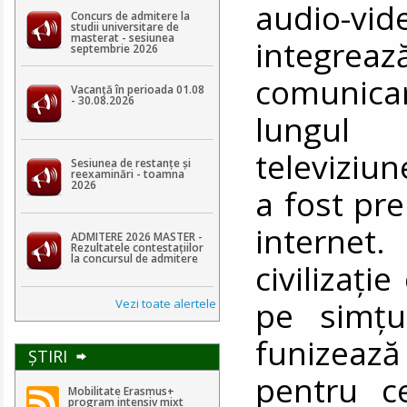
audio-vi
Concurs de admitere la
studii universitare de
masterat - sesiunea
integr
septembrie 2026
comunica
Vacanță în perioada 01.08
- 30.08.2026
lungul t
televiziun
Sesiunea de restanțe și
reexaminări - toamna
2026
a fost pre
internet
ADMITERE 2026 MASTER -
Rezultatele contestaţiilor
la concursul de admitere
civilizaț
pe simțu
Vezi toate alertele
funizeaz
ŞTIRI
pentru c
Mobilitate Erasmus+
program intensiv mixt