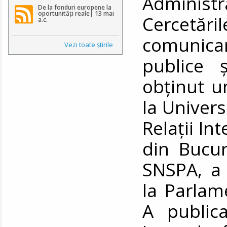
Administr
De la fonduri europene la
oportunități reale| 13 mai
Cercetăr
a.c.
comunicar
Vezi toate ştirile
publice 
obținut un
la Universi
Relații In
din Bucur
SNSPA, a 
la Parlam
A public