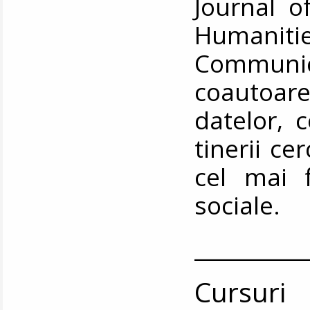
Journal o
Humanit
Communic
coautoar
datelor, 
tinerii ce
cel mai f
sociale.
__________
Cursuri