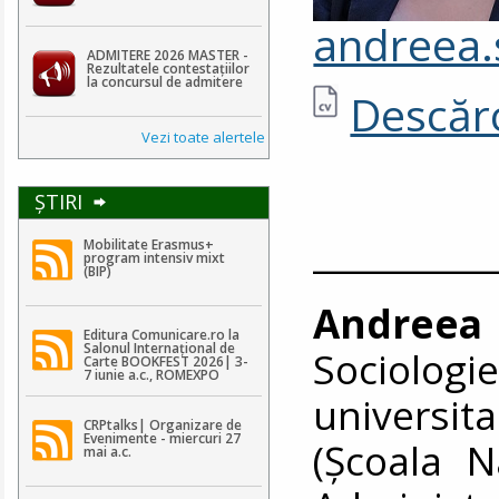
andreea.
ADMITERE 2026 MASTER -
Rezultatele contestaţiilor
la concursul de admitere
Descărc
Vezi toate alertele
ŞTIRI
__________
Mobilitate Erasmus+
program intensiv mixt
(BIP)
Andreea
Editura Comunicare.ro la
Salonul Internațional de
Sociologi
Carte BOOKFEST 2026| 3-
7 iunie a.c., ROMEXPO
universit
CRPtalks| Organizare de
Evenimente - miercuri 27
(Școala N
mai a.c.