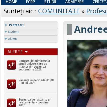
HOME
FCRP
STUDII
ADMITERE
CERCET
Sunteţi aici:
COMUNITATE
»
Profeso
Andree
Profesori
Studenţi
Alumni
ALERTE
Concurs de admitere la
studii universitare de
masterat - sesiunea
septembrie 2026
Vacanță în perioada 01.08
- 30.08.2026
Sesiunea de restanțe și
reexaminări - toamna
2026