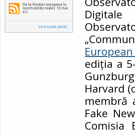
Observato
De la fonduri europene la
oportunități reale| 13 mai
Digitale
a.c.
Observat
Vezi toate ştirile
„Communi
European
ediția a 5
Gunzburg 
Harvard (
membră a
Fake News
Comisia 