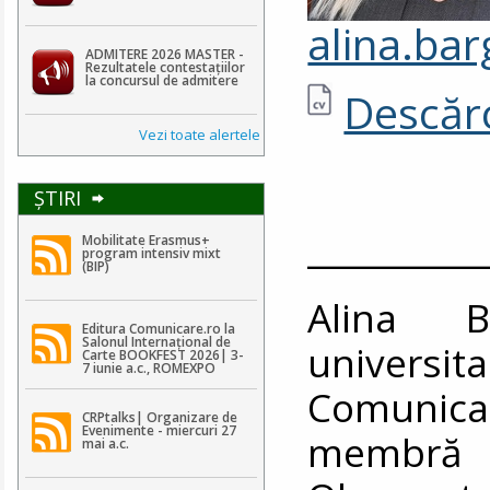
alina.ba
ADMITERE 2026 MASTER -
Rezultatele contestaţiilor
la concursul de admitere
Descărc
Vezi toate alertele
ŞTIRI
__________
Mobilitate Erasmus+
program intensiv mixt
(BIP)
Alina B
Editura Comunicare.ro la
Salonul Internațional de
universi
Carte BOOKFEST 2026| 3-
7 iunie a.c., ROMEXPO
Comunicar
CRPtalks| Organizare de
Evenimente - miercuri 27
membră a
mai a.c.