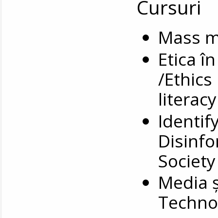
Cursuri
Mass me
Etica î
/Ethics
literacy
Identif
Disinfo
Society
Media ș
Techno