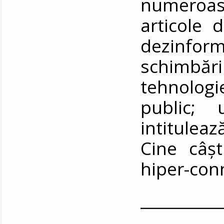
numeroase
articole 
dezinfor
schimbăril
tehnologi
public; 
intitulea
Cine câșt
hiper-conne
__________