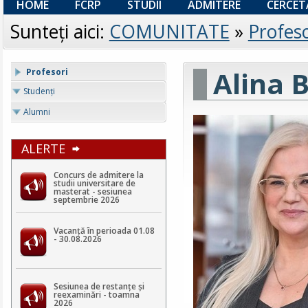
HOME
FCRP
STUDII
ADMITERE
CERCET
Sunteţi aici:
COMUNITATE
»
Profeso
Alina 
Profesori
Studenţi
Alumni
ALERTE
Concurs de admitere la
studii universitare de
masterat - sesiunea
septembrie 2026
Vacanță în perioada 01.08
- 30.08.2026
Sesiunea de restanțe și
reexaminări - toamna
2026