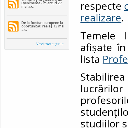
respecte
Evenimente - miercuri 27
mai a.c.
realizare
.
De la fonduri europene la
oportunități reale| 13 mai
a.c.
Temele l
afișate în
Vezi toate ştirile
lista
Profe
Stabilire
lucrări
profesori
studenţilo
studiilor 