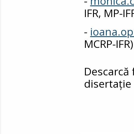
-
monica.
IFR, MP-IF
-
ioana.o
MCRP-IFR)
Descarcă f
disertați