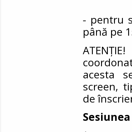
- pentru 
până pe 1
ATENȚIE!
coordonat
acesta s
screen, ti
de înscrie
Sesiunea 