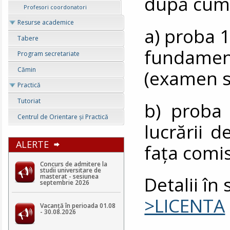
după cum
Profesori coordonatori
Resurse academice
a) proba 1
Tabere
fundament
Program secretariate
Cămin
(examen sc
Practică
Tutoriat
b) proba 
Centrul de Orientare şi Practică
lucrării d
ALERTE
fața comis
Concurs de admitere la
studii universitare de
masterat - sesiunea
Detalii în
septembrie 2026
>LICENTA
Vacanță în perioada 01.08
- 30.08.2026