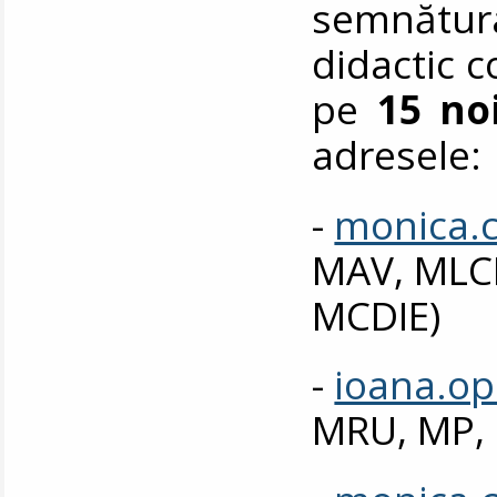
semnătur
didactic 
pe
15 no
adresele:
-
monica.
MAV, MLC
MCDIE)
-
ioana.o
MRU, MP,