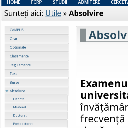
HOME
FCRP
STUDII
ADMITERE
CERCET
Sunteţi aici:
Utile
»
Absolvire
Absolv
CAMPUS
Orar
Optionale
Clasamente
Regulamente
Taxe
Examenul
Burse
universi
Absolvire
Licenţă
învățăm
Masterat
frecvență
Doctorat
Postdoctorat