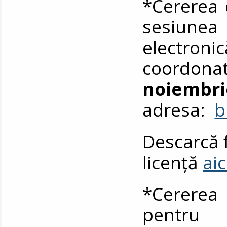
*Cererea 
sesiunea
electro
coordona
noiembr
adresa:
b
Descarcă f
licență
aic
*Cererea
pentru 