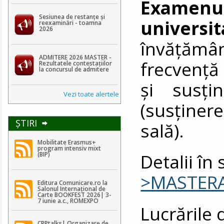
Examenul
Sesiunea de restanțe și
universi
reexaminări - toamna
2026
învățăm
ADMITERE 2026 MASTER -
frecvență
Rezultatele contestaţiilor
la concursul de admitere
şi susţin
Vezi toate alertele
(susținere
ŞTIRI
sală).
Mobilitate Erasmus+
program intensiv mixt
Detalii în
(BIP)
>MASTER
Editura Comunicare.ro la
Salonul Internațional de
Carte BOOKFEST 2026| 3-
7 iunie a.c., ROMEXPO
Lucrările 
CRPtalks| Organizare de