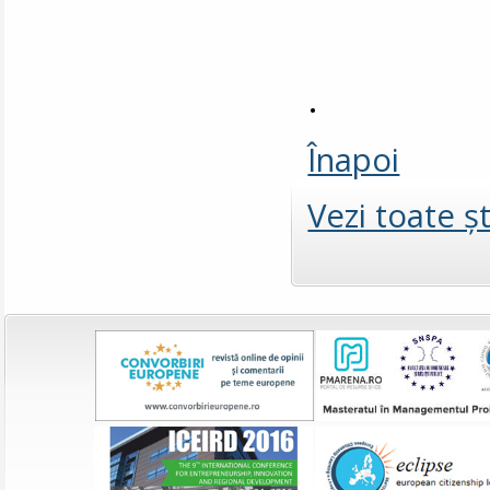
.
Înapoi
Vezi toate şt