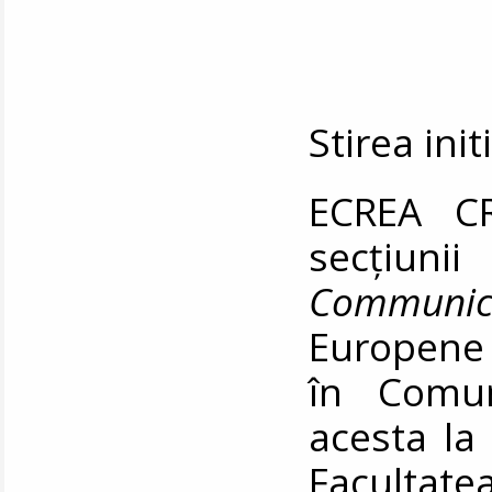
Stirea ini
ECREA CR
secțiun
Communic
Europene 
în Comun
acesta la 
Facultat