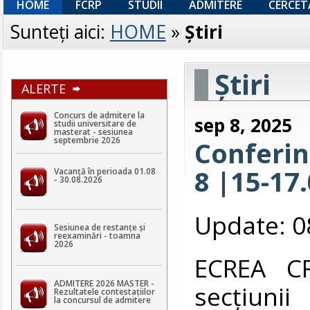
HOME
FCRP
STUDII
ADMITERE
CERCET
Sunteţi aici:
HOME
»
Ştiri
Ştiri
ALERTE
Concurs de admitere la
sep 8, 2025
studii universitare de
masterat - sesiunea
septembrie 2026
Conferin
8 |15-17
Vacanță în perioada 01.08
- 30.08.2026
Update: 0
Sesiunea de restanțe și
reexaminări - toamna
2026
ECREA CR
ADMITERE 2026 MASTER -
secțiuni
Rezultatele contestaţiilor
la concursul de admitere