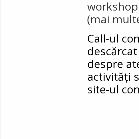
workshopul
(mai multe
Call-ul co
descărca
despre at
activități 
site-ul co