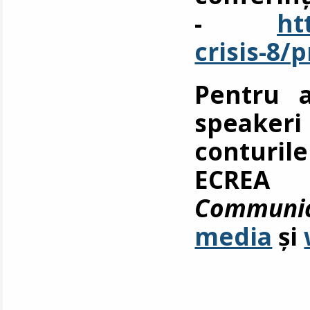
-
ht
crisis-8/
Pentru a
speakeri
conturil
ECRE
Communic
media
și