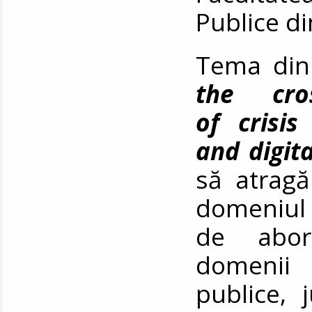
Publice d
Tema din
the cros
of crisis
and digit
să atragă 
domeniul c
de abord
domenii 
publice, 