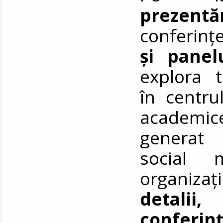
prezentă
conferinț
și panel
explora t
în centru
academi
generat 
social 
organizaț
detalii
conferin