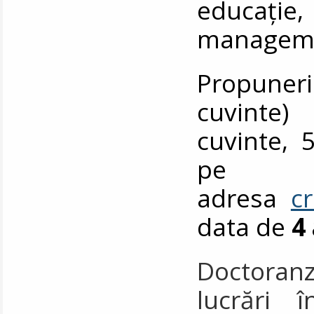
educați
manageme
Propuner
cuvinte)
cuvinte, 5
pe
adresa
c
data de
4
Doctoranzi
lucrări 