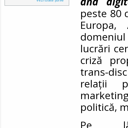
and digit
peste 80 d
Europa, 
domeniul
lucrări c
criză pro
trans-dis
relații p
marketi
politică,
Pe 