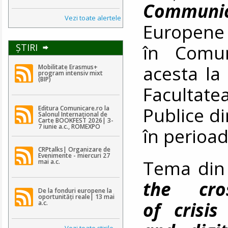
Communic
Vezi toate alertele
Europene 
în Comun
ŞTIRI
acesta la 
Mobilitate Erasmus+
program intensiv mixt
(BIP)
Facultat
Publice di
Editura Comunicare.ro la
Salonul Internațional de
Carte BOOKFEST 2026| 3-
7 iunie a.c., ROMEXPO
în perioa
CRPtalks| Organizare de
Evenimente - miercuri 27
Tema din
mai a.c.
the cros
De la fonduri europene la
oportunități reale| 13 mai
of crisis
a.c.
Vezi toate ştirile