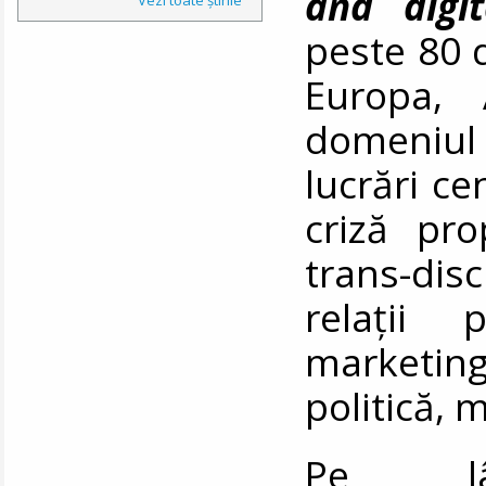
and digit
peste 80 d
Europa, 
domeniul
lucrări c
criză pro
trans-dis
relații p
marketi
politică,
Pe 