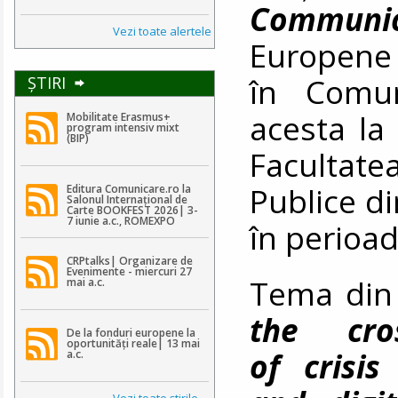
Communic
Vezi toate alertele
Europene 
în Comun
ŞTIRI
acesta la 
Mobilitate Erasmus+
program intensiv mixt
(BIP)
Facultat
Publice di
Editura Comunicare.ro la
Salonul Internațional de
Carte BOOKFEST 2026| 3-
7 iunie a.c., ROMEXPO
în perioa
CRPtalks| Organizare de
Evenimente - miercuri 27
Tema din
mai a.c.
the cros
De la fonduri europene la
oportunități reale| 13 mai
of crisis
a.c.
Vezi toate ştirile