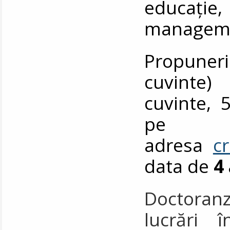
educați
manageme
Propuner
cuvinte)
cuvinte, 5
pe
adresa
c
data de
4
Doctoranzi
lucrări 