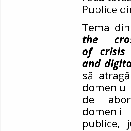
Publice d
Tema din
the cros
of crisis
and digit
să atragă 
domeniul c
de abord
domenii 
publice, 