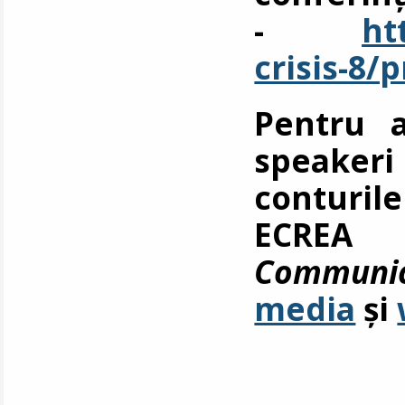
-
ht
crisis-8/
Pentru a
speakeri
conturil
ECRE
Communic
media
și