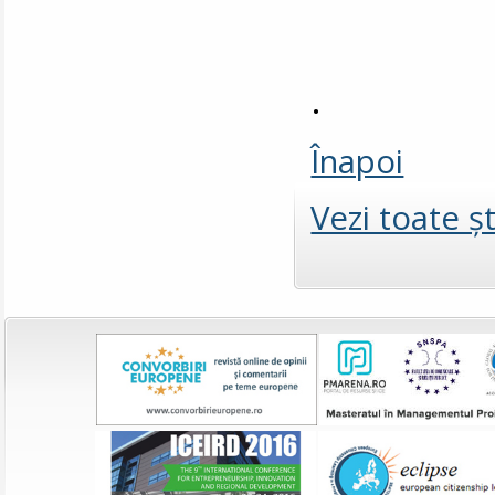
.
Înapoi
Vezi toate şt