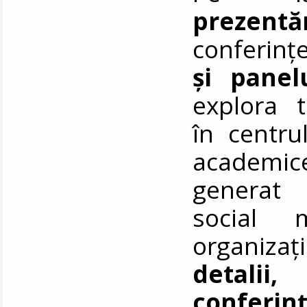
prezentă
conferinț
și panel
explora t
în centru
academi
generat 
social 
organizaț
detalii
conferin