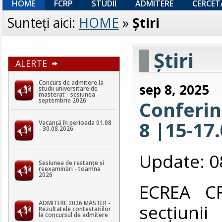
HOME
FCRP
STUDII
ADMITERE
CERCET
Sunteţi aici:
HOME
»
Ştiri
Ştiri
ALERTE
Concurs de admitere la
sep 8, 2025
studii universitare de
masterat - sesiunea
septembrie 2026
Conferin
8 |15-17
Vacanță în perioada 01.08
- 30.08.2026
Update: 0
Sesiunea de restanțe și
reexaminări - toamna
2026
ECREA CR
ADMITERE 2026 MASTER -
secțiuni
Rezultatele contestaţiilor
la concursul de admitere