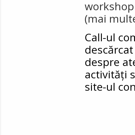
workshopul
(mai multe
Call-ul co
descărca
despre at
activități 
site-ul co