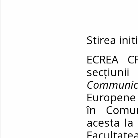
Stirea ini
ECREA CR
secțiun
Communic
Europene 
în Comun
acesta la 
Facultat