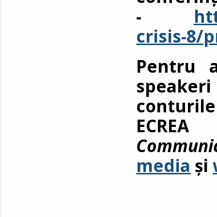
-
ht
crisis-8/
Pentru a
speakeri
conturil
ECRE
Communic
media
și