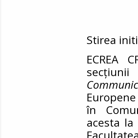
Stirea ini
ECREA CR
secțiun
Communic
Europene 
în Comun
acesta la 
Facultat