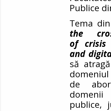
Publice d
Tema din
the cros
of crisis
and digit
să atragă 
domeniul c
de abord
domenii 
publice, 