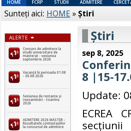
HOME
FCRP
STUDII
ADMITERE
CERCET
Sunteţi aici:
HOME
»
Ştiri
Ştiri
ALERTE
Concurs de admitere la
sep 8, 2025
studii universitare de
masterat - sesiunea
septembrie 2026
Conferin
8 |15-17
Vacanță în perioada 01.08
- 30.08.2026
Update: 0
Sesiunea de restanțe și
reexaminări - toamna
2026
ECREA CR
ADMITERE 2026 MASTER -
secțiuni
Rezultatele contestaţiilor
la concursul de admitere