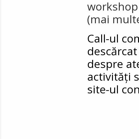
workshopul
(mai multe
Call-ul co
descărca
despre at
activități 
site-ul co