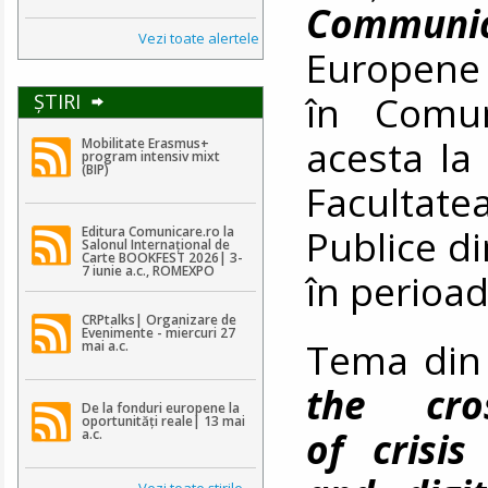
Communic
Vezi toate alertele
Europene 
în Comun
ŞTIRI
acesta la 
Mobilitate Erasmus+
program intensiv mixt
(BIP)
Facultat
Publice di
Editura Comunicare.ro la
Salonul Internațional de
Carte BOOKFEST 2026| 3-
7 iunie a.c., ROMEXPO
în perioa
CRPtalks| Organizare de
Evenimente - miercuri 27
Tema din
mai a.c.
the cros
De la fonduri europene la
oportunități reale| 13 mai
of crisis
a.c.
Vezi toate ştirile