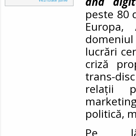
and digit
peste 80 d
Europa, 
domeniul
lucrări c
criză pro
trans-dis
relații p
marketi
politică,
Pe 