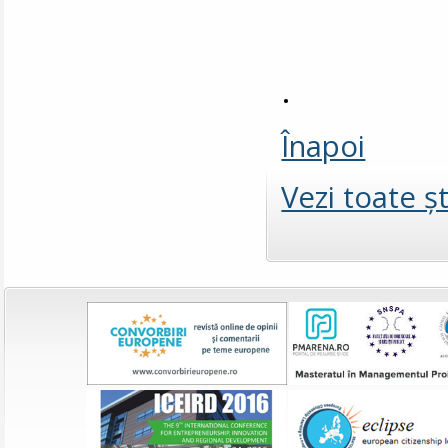
.
Înapoi
Vezi toate şt