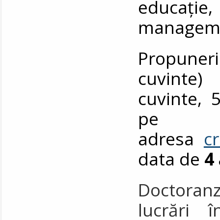
educați
manageme
Propuner
cuvinte)
cuvinte, 5
pe
adresa
c
data de
4
Doctoranzi
lucrări 