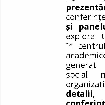
prezentă
conferinț
și panel
explora t
în centru
academi
generat 
social 
organizaț
detalii
conferin