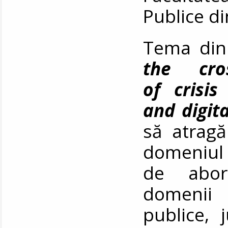
Publice d
Tema din
the cros
of crisis
and digit
să atragă 
domeniul c
de abord
domenii 
publice, 