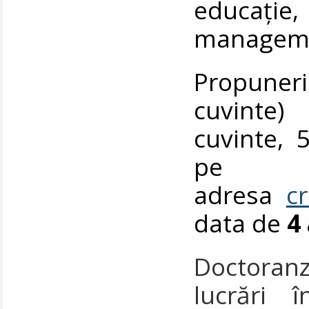
educați
manageme
Propuner
cuvinte)
cuvinte, 5
pe
adresa
c
data de
4
Doctoranzi
lucrări 