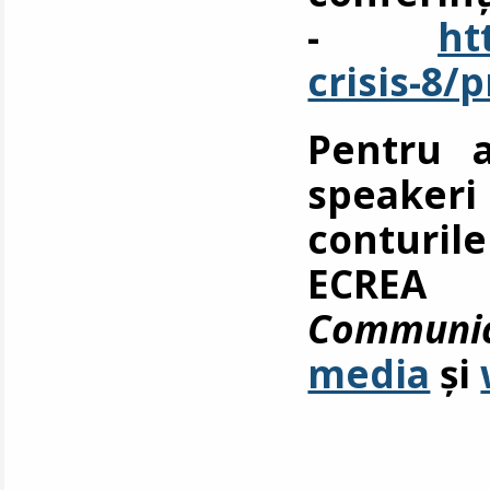
-
ht
crisis-8/
Pentru a
speakeri
conturil
ECRE
Communic
media
și