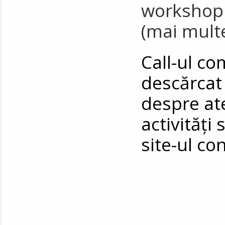
workshopul
(mai multe
Call-ul co
descărca
despre at
activități 
site-ul co