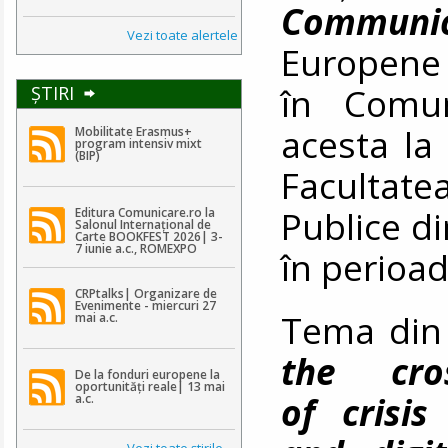
Communic
Vezi toate alertele
Europene 
în Comun
ŞTIRI
acesta la 
Mobilitate Erasmus+
program intensiv mixt
(BIP)
Facultat
Publice di
Editura Comunicare.ro la
Salonul Internațional de
Carte BOOKFEST 2026| 3-
7 iunie a.c., ROMEXPO
în perioa
CRPtalks| Organizare de
Evenimente - miercuri 27
Tema din
mai a.c.
the cros
De la fonduri europene la
oportunități reale| 13 mai
of crisis
a.c.
Vezi toate ştirile