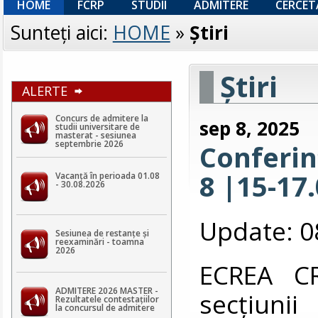
HOME
FCRP
STUDII
ADMITERE
CERCET
Sunteţi aici:
HOME
»
Ştiri
Ştiri
ALERTE
Concurs de admitere la
sep 8, 2025
studii universitare de
masterat - sesiunea
septembrie 2026
Conferin
8 |15-17
Vacanță în perioada 01.08
- 30.08.2026
Update: 0
Sesiunea de restanțe și
reexaminări - toamna
2026
ECREA CR
ADMITERE 2026 MASTER -
secțiuni
Rezultatele contestaţiilor
la concursul de admitere