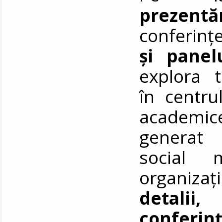
prezentă
conferinț
și panel
explora t
în centru
academi
generat 
social 
organizaț
detalii
conferin