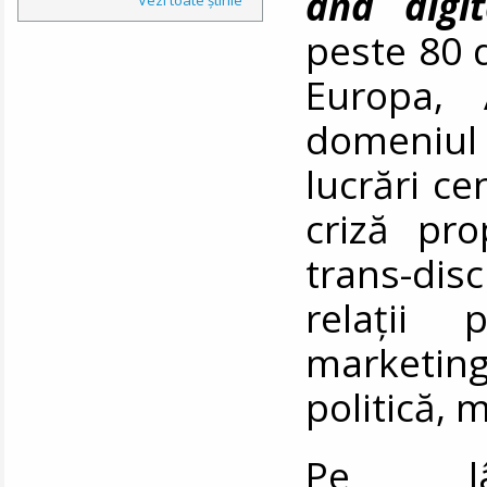
and digit
peste 80 d
Europa, 
domeniul
lucrări c
criză pro
trans-dis
relații p
marketi
politică,
Pe 