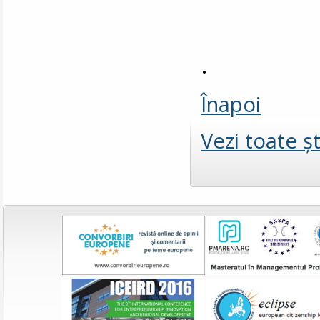
.
Înapoi
Vezi toate şt