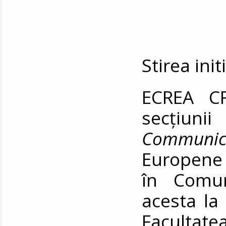
Stirea ini
ECREA CR
secțiun
Communic
Europene 
în Comun
acesta la 
Facultat