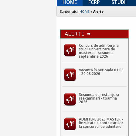
HOME
FCRP
STUDII
Sunteţi aici:
HOME
»
Alerte
ALERTE
Concurs de admitere la
studii universitare de
masterat - sesiunea
septembrie 2026
Vacanță în perioada 01.08
- 30.08.2026
Sesiunea de restanțe și
reexaminări - toamna
2026
ADMITERE 2026 MASTER -
Rezultatele contestaţiilor
la concursul de admitere