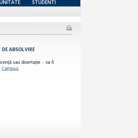
UNITATE
STUDENTI
 DE ABSOLVIRE
licență sau disertație - va fi
>
Campus
.