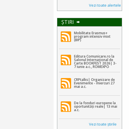
Vezi toate alertele
ŞTIRI
Mobilitate Erasmus+
program intensiv mixt
(BIP)
Editura Comunicare.ro la
Salonul Internațional de
Carte BOOKFEST 2026| 3-
7 iunie a.c., ROMEXPO
CRPtalks| Organizare de
Evenimente - miercuri 27
mai a.c.
De la fonduri europene la
oportunități reale| 13 mai
a.c.
Vezi toate ştirile