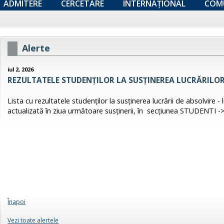
ADMITERE
CERCETARE
INTERNAȚIONAL
COM
Alerte
iul 2, 2026
REZULTATELE STUDENŢILOR LA SUSȚINEREA LUCRĂRILOR
Lista cu rezultatele studenţilor la susținerea lucrării de absolvire - 
actualizată în ziua următoare susținerii, în secțiunea STUDENTI -
Înapoi
Vezi toate alertele