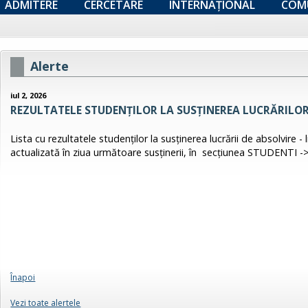
ADMITERE
CERCETARE
INTERNAȚIONAL
COM
Alerte
iul 2, 2026
REZULTATELE STUDENŢILOR LA SUSȚINEREA LUCRĂRILOR
Lista cu rezultatele studenţilor la susținerea lucrării de absolvire - 
actualizată în ziua următoare susținerii, în secțiunea STUDENTI -
Înapoi
Vezi toate alertele