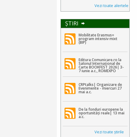
Vezi toate alertele
ŞTIRI
Mobilitate Erasmus+
program intensiv mixt
(BIP)
Editura Comunicare.ro la
Salonul Internațional de
Carte BOOKFEST 2026| 3-
7 iunie a.c., ROMEXPO
CRPtalks| Organizare de
Evenimente - miercuri 27
mai a.c.
De la fonduri europene la
oportunități reale| 13 mai
a.c.
Vezi toate ştirile