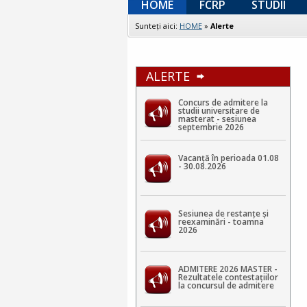
HOME
FCRP
STUDII
Sunteţi aici:
HOME
»
Alerte
ALERTE
Concurs de admitere la
studii universitare de
masterat - sesiunea
septembrie 2026
Vacanță în perioada 01.08
- 30.08.2026
Sesiunea de restanțe și
reexaminări - toamna
2026
ADMITERE 2026 MASTER -
Rezultatele contestaţiilor
la concursul de admitere