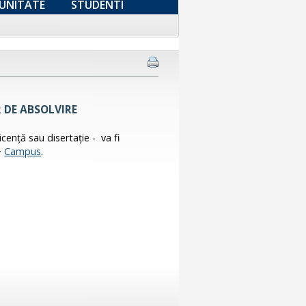
UNITATE
STUDENTI
 DE ABSOLVIRE
licență sau disertație - va fi
>
Campus
.