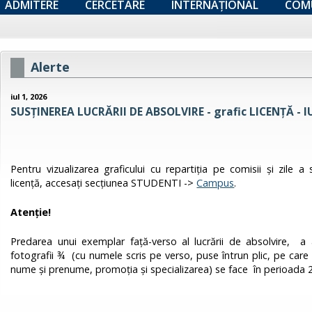
ADMITERE
CERCETARE
INTERNAȚIONAL
COM
Alerte
iul 1, 2026
SUSȚINEREA LUCRĂRII DE ABSOLVIRE - grafic LICENȚĂ - I
Pentru vizualizarea graficului cu repartiţia pe comisii şi zile a
licență, accesați secțiunea STUDENTI ->
Campus
.
Atenţie!
Predarea unui exemplar faţă-verso al lucrării de absolvire, 
fotografii ¾ (cu numele scris pe verso, puse întrun plic, pe care 
nume şi prenume, promoţia şi specializarea) se face în perioada 2-3