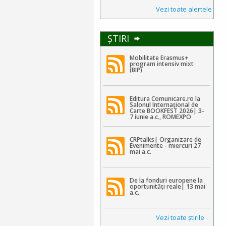
Vezi toate alertele
ŞTIRI
Mobilitate Erasmus+
program intensiv mixt
(BIP)
Editura Comunicare.ro la
Salonul Internațional de
Carte BOOKFEST 2026| 3-
7 iunie a.c., ROMEXPO
CRPtalks| Organizare de
Evenimente - miercuri 27
mai a.c.
De la fonduri europene la
oportunități reale| 13 mai
a.c.
Vezi toate ştirile