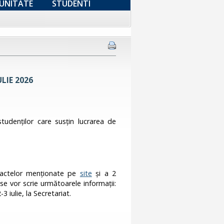
UNITATE
STUDENTI
ULIE 2026
 studenţilor care susţin lucrarea de
a actelor menţionate pe
site
și a 2
se vor scrie următoarele informaţii:
 iulie, la Secretariat.