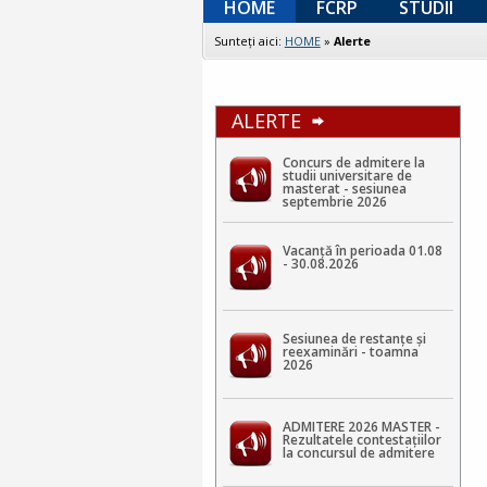
HOME
FCRP
STUDII
Sunteţi aici:
HOME
»
Alerte
ALERTE
Concurs de admitere la
studii universitare de
masterat - sesiunea
septembrie 2026
Vacanță în perioada 01.08
- 30.08.2026
Sesiunea de restanțe și
reexaminări - toamna
2026
ADMITERE 2026 MASTER -
Rezultatele contestaţiilor
la concursul de admitere