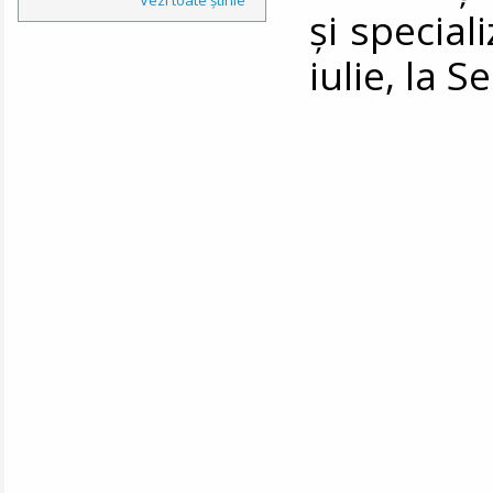
şi special
iulie, la S