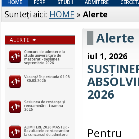
HOME
FCRP
STUDII
ADMITERE
CERCET
Sunteţi aici:
HOME
»
Alerte
Alerte
ALERTE
Concurs de admitere la
iul 1, 2026
studii universitare de
masterat - sesiunea
septembrie 2026
SUSȚINE
ABSOLVIR
Vacanță în perioada 01.08
- 30.08.2026
2026
Sesiunea de restanțe și
reexaminări - toamna
2026
ADMITERE 2026 MASTER -
Pentru v
Rezultatele contestaţiilor
la concursul de admitere