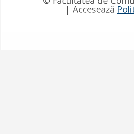
© Facultatea de Comun
| Accesează
Poli