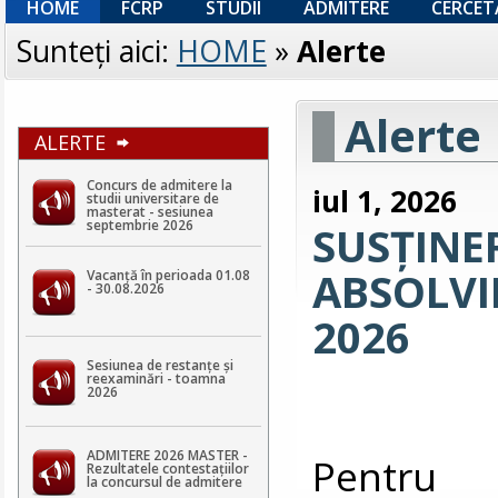
HOME
FCRP
STUDII
ADMITERE
CERCET
Sunteţi aici:
HOME
»
Alerte
Alerte
ALERTE
Concurs de admitere la
iul 1, 2026
studii universitare de
masterat - sesiunea
septembrie 2026
SUSȚINE
ABSOLVIR
Vacanță în perioada 01.08
- 30.08.2026
2026
Sesiunea de restanțe și
reexaminări - toamna
2026
ADMITERE 2026 MASTER -
Pentru v
Rezultatele contestaţiilor
la concursul de admitere