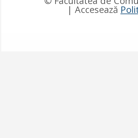
© Facultatea de Comun
| Accesează
Poli