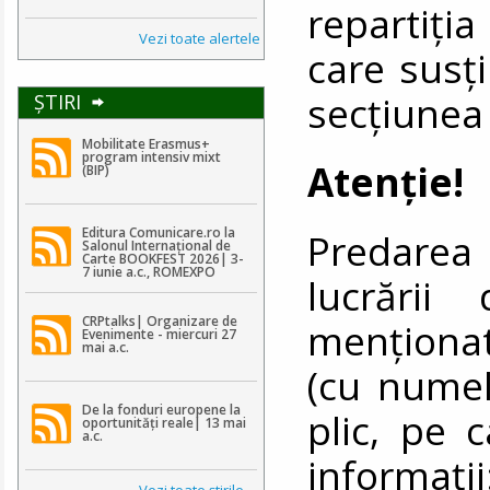
repartiţia
Vezi toate alertele
care susţi
secțiunea
ŞTIRI
Mobilitate Erasmus+
program intensiv mixt
Atenţie!
(BIP)
Editura Comunicare.ro la
Predarea 
Salonul Internațional de
Carte BOOKFEST 2026| 3-
7 iunie a.c., ROMEXPO
lucrării
CRPtalks| Organizare de
menţiona
Evenimente - miercuri 27
mai a.c.
(cu numel
De la fonduri europene la
plic, pe 
oportunități reale| 13 mai
a.c.
informaţi
Vezi toate ştirile