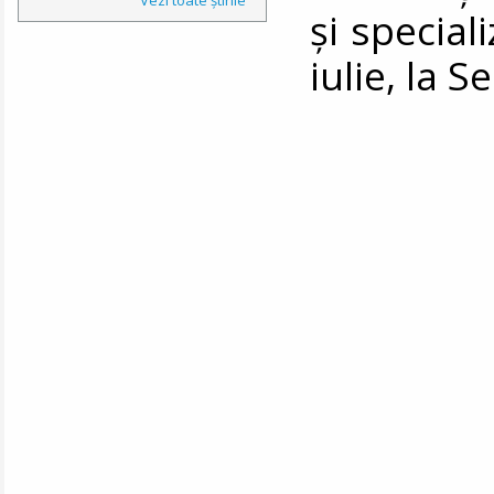
şi special
iulie, la S