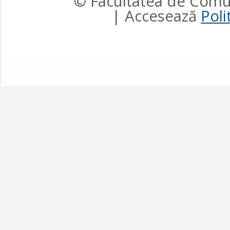
© Facultatea de Comun
| Accesează
Poli