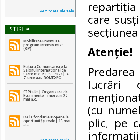
repartiţia
Vezi toate alertele
care susţi
secțiunea
ŞTIRI
Mobilitate Erasmus+
program intensiv mixt
Atenţie!
(BIP)
Editura Comunicare.ro la
Predarea 
Salonul Internațional de
Carte BOOKFEST 2026| 3-
7 iunie a.c., ROMEXPO
lucrării
CRPtalks| Organizare de
menţiona
Evenimente - miercuri 27
mai a.c.
(cu numel
De la fonduri europene la
plic, pe 
oportunități reale| 13 mai
a.c.
informaţi
Vezi toate ştirile