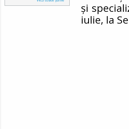
şi special
iulie, la S