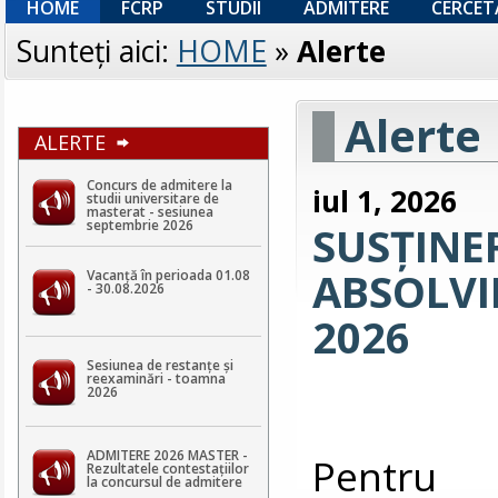
HOME
FCRP
STUDII
ADMITERE
CERCET
Sunteţi aici:
HOME
»
Alerte
Alerte
ALERTE
Concurs de admitere la
iul 1, 2026
studii universitare de
masterat - sesiunea
septembrie 2026
SUSȚINE
ABSOLVIR
Vacanță în perioada 01.08
- 30.08.2026
2026
Sesiunea de restanțe și
reexaminări - toamna
2026
ADMITERE 2026 MASTER -
Pentru v
Rezultatele contestaţiilor
la concursul de admitere