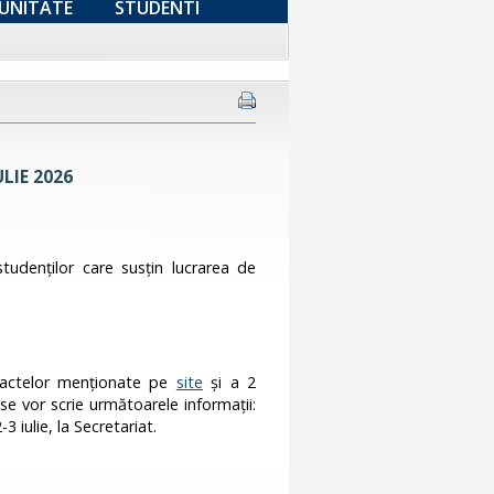
UNITATE
STUDENTI
ULIE 2026
 studenţilor care susţin lucrarea de
a actelor menţionate pe
site
și a 2
se vor scrie următoarele informaţii:
 iulie, la Secretariat.