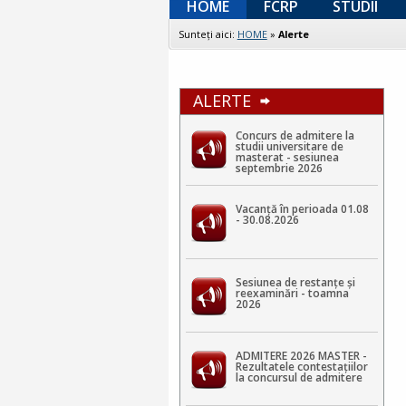
HOME
FCRP
STUDII
Sunteţi aici:
HOME
»
Alerte
ALERTE
Concurs de admitere la
studii universitare de
masterat - sesiunea
septembrie 2026
Vacanță în perioada 01.08
- 30.08.2026
Sesiunea de restanțe și
reexaminări - toamna
2026
ADMITERE 2026 MASTER -
Rezultatele contestaţiilor
la concursul de admitere