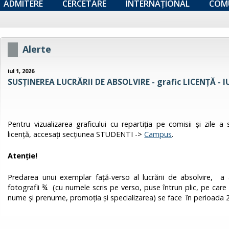
ADMITERE
CERCETARE
INTERNAȚIONAL
COM
Alerte
iul 1, 2026
SUSȚINEREA LUCRĂRII DE ABSOLVIRE - grafic LICENȚĂ - I
Pentru vizualizarea graficului cu repartiţia pe comisii şi zile a
licență, accesați secțiunea STUDENTI ->
Campus
.
Atenţie!
Predarea unui exemplar faţă-verso al lucrării de absolvire, 
fotografii ¾ (cu numele scris pe verso, puse întrun plic, pe care 
nume şi prenume, promoţia şi specializarea) se face în perioada 2-3