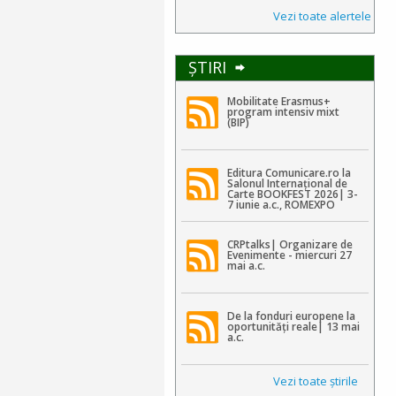
Vezi toate alertele
ŞTIRI
Mobilitate Erasmus+
program intensiv mixt
(BIP)
Editura Comunicare.ro la
Salonul Internațional de
Carte BOOKFEST 2026| 3-
7 iunie a.c., ROMEXPO
CRPtalks| Organizare de
Evenimente - miercuri 27
mai a.c.
De la fonduri europene la
oportunități reale| 13 mai
a.c.
Vezi toate ştirile