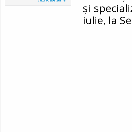
şi special
iulie, la S