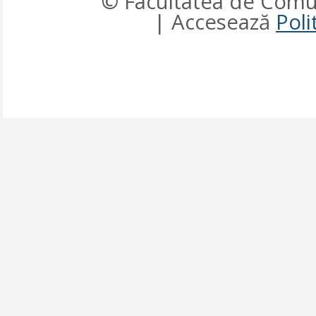
© Facultatea de Comun
| Accesează
Poli