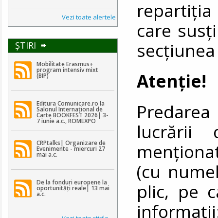
repartiţia
Vezi toate alertele
care susţi
secțiunea
ŞTIRI
Mobilitate Erasmus+
program intensiv mixt
Atenţie!
(BIP)
Editura Comunicare.ro la
Predarea 
Salonul Internațional de
Carte BOOKFEST 2026| 3-
7 iunie a.c., ROMEXPO
lucrării
CRPtalks| Organizare de
menţiona
Evenimente - miercuri 27
mai a.c.
(cu numel
De la fonduri europene la
plic, pe 
oportunități reale| 13 mai
a.c.
informaţi
Vezi toate ştirile