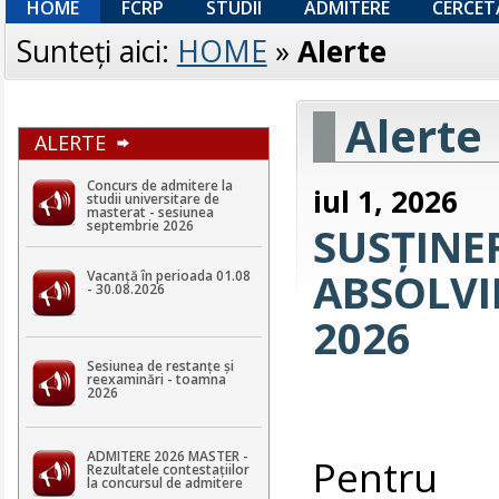
HOME
FCRP
STUDII
ADMITERE
CERCET
Sunteţi aici:
HOME
»
Alerte
Alerte
ALERTE
Concurs de admitere la
iul 1, 2026
studii universitare de
masterat - sesiunea
septembrie 2026
SUSȚINE
ABSOLVIR
Vacanță în perioada 01.08
- 30.08.2026
2026
Sesiunea de restanțe și
reexaminări - toamna
2026
ADMITERE 2026 MASTER -
Pentru v
Rezultatele contestaţiilor
la concursul de admitere