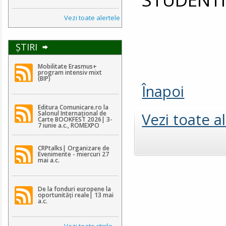
Vezi toate alertele
ŞTIRI
Mobilitate Erasmus+
program intensiv mixt
(BIP)
Înapoi
Editura Comunicare.ro la
Salonul Internațional de
Vezi toate a
Carte BOOKFEST 2026| 3-
7 iunie a.c., ROMEXPO
CRPtalks| Organizare de
Evenimente - miercuri 27
mai a.c.
De la fonduri europene la
oportunități reale| 13 mai
a.c.
Vezi toate ştirile