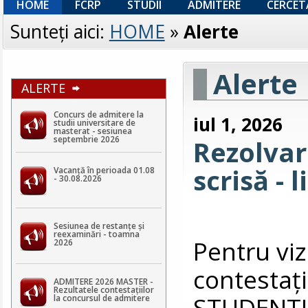
HOME
FCRP
STUDII
ADMITERE
CERCET
Sunteţi aici:
HOME
»
Alerte
Alerte
ALERTE
Concurs de admitere la
iul 1, 2026
studii universitare de
masterat - sesiunea
septembrie 2026
Rezolvar
scrisă - 
Vacanță în perioada 01.08
- 30.08.2026
Sesiunea de restanțe și
reexaminări - toamna
Pentru viz
2026
contestaţi
ADMITERE 2026 MASTER -
Rezultatele contestaţiilor
STUDENTI
la concursul de admitere