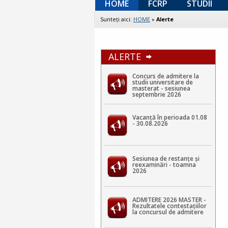
HOME
FCRP
STUDII
Sunteţi aici:
HOME
»
Alerte
ALERTE
Concurs de admitere la
studii universitare de
masterat - sesiunea
septembrie 2026
Vacanță în perioada 01.08
- 30.08.2026
Sesiunea de restanțe și
reexaminări - toamna
2026
ADMITERE 2026 MASTER -
Rezultatele contestaţiilor
la concursul de admitere