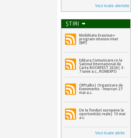
Vezi toate alertele
ŞTIRI
Mobilitate Erasmus+
program intensiv mixt
(BIP)
Editura Comunicare.ro la
Salonul Internațional de
Carte BOOKFEST 2026| 3-
7 iunie a.c., ROMEXPO
CRPtalks| Organizare de
Evenimente - miercuri 27
mai a.c.
De la fonduri europene la
oportunități reale| 13 mai
a.c.
Vezi toate ştirile