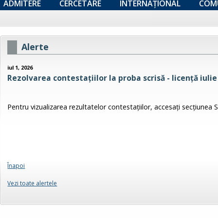
ADMITERE
CERCETARE
INTERNAȚIONAL
COM
Alerte
iul 1, 2026
Rezolvarea contestațiilor la proba scrisă - licenţă iuli
Pentru vizualizarea rezultatelor contestaţiilor, accesați secțiun
Înapoi
Vezi toate alertele