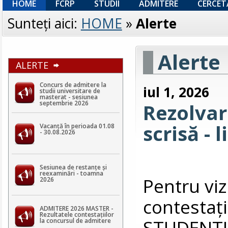
HOME
FCRP
STUDII
ADMITERE
CERCET
Sunteţi aici:
HOME
»
Alerte
Alerte
ALERTE
Concurs de admitere la
iul 1, 2026
studii universitare de
masterat - sesiunea
septembrie 2026
Rezolvar
scrisă - 
Vacanță în perioada 01.08
- 30.08.2026
Sesiunea de restanțe și
reexaminări - toamna
Pentru viz
2026
contestaţi
ADMITERE 2026 MASTER -
Rezultatele contestaţiilor
STUDENTI
la concursul de admitere