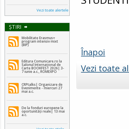
Vezi toate alertele
ŞTIRI
Mobilitate Erasmus+
program intensiv mixt
(BIP)
Înapoi
Editura Comunicare.ro la
Salonul Internațional de
Vezi toate a
Carte BOOKFEST 2026| 3-
7 iunie a.c., ROMEXPO
CRPtalks| Organizare de
Evenimente - miercuri 27
mai a.c.
De la fonduri europene la
oportunități reale| 13 mai
a.c.
Vezi toate ştirile