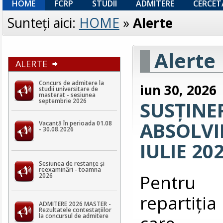
HOME
FCRP
STUDII
ADMITERE
CERCET
Sunteţi aici:
HOME
»
Alerte
Alerte
ALERTE
Concurs de admitere la
iun 30, 2026
studii universitare de
masterat - sesiunea
septembrie 2026
SUSȚINE
ABSOLVIR
Vacanță în perioada 01.08
- 30.08.2026
IULIE 20
Sesiunea de restanțe și
reexaminări - toamna
Pentru v
2026
repartiţia
ADMITERE 2026 MASTER -
Rezultatele contestaţiilor
care 
la concursul de admitere