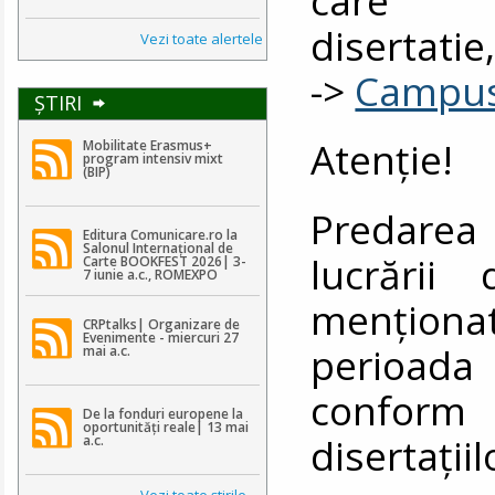
disertati
Vezi toate alertele
->
Campu
ŞTIRI
Atenţie!
Mobilitate Erasmus+
program intensiv mixt
(BIP)
Predarea 
Editura Comunicare.ro la
Salonul Internațional de
lucrării
Carte BOOKFEST 2026| 3-
7 iunie a.c., ROMEXPO
menţiona
CRPtalks| Organizare de
Evenimente - miercuri 27
perioada 1
mai a.c.
conform 
De la fonduri europene la
oportunități reale| 13 mai
disertaţiil
a.c.
Vezi toate ştirile