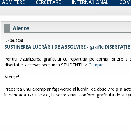
ADMITERE
CERCETARE
INTERNAȚIONAL
COM
Alerte
iun 30, 2026
SUSȚINEREA LUCRĂRII DE ABSOLVIRE - grafic DISERTAŢIE 
Pentru vizualizarea graficului cu repartiţia pe comisii şi zile a
disertatie, accesați secțiunea STUDENTI ->
Campus
.
Atenţie!
Predarea unui exemplar faţă-verso al lucrării de absolvire şi a ac
în perioada 1-3 iulie a.c., la Secretariat, conform graficului de susţin