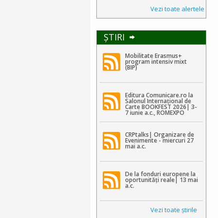
Vezi toate alertele
ŞTIRI
Mobilitate Erasmus+
program intensiv mixt
(BIP)
Editura Comunicare.ro la
Salonul Internațional de
Carte BOOKFEST 2026| 3-
7 iunie a.c., ROMEXPO
CRPtalks| Organizare de
Evenimente - miercuri 27
mai a.c.
De la fonduri europene la
oportunități reale| 13 mai
a.c.
Vezi toate ştirile