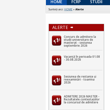
HOME
FCRP
STUDII
Sunteţi aici:
HOME
»
Alerte
ALERTE
Concurs de admitere la
studii universitare de
masterat - sesiunea
septembrie 2026
Vacanță în perioada 01.08
- 30.08.2026
Sesiunea de restanțe și
reexaminări - toamna
2026
ADMITERE 2026 MASTER -
Rezultatele contestaţiilor
la concursul de admitere