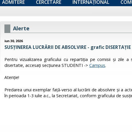
ADMITERE
CERCETARE
INTERNAȚIONAL
COM
Alerte
iun 30, 2026
SUSȚINEREA LUCRĂRII DE ABSOLVIRE - grafic DISERTAŢIE 
Pentru vizualizarea graficului cu repartiţia pe comisii şi zile a
disertatie, accesați secțiunea STUDENTI ->
Campus
.
Atenţie!
Predarea unui exemplar faţă-verso al lucrării de absolvire şi a ac
în perioada 1-3 iulie a.c., la Secretariat, conform graficului de susţin