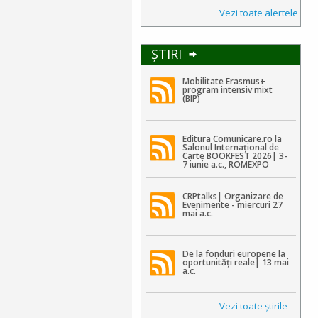
Vezi toate alertele
ŞTIRI
Mobilitate Erasmus+
program intensiv mixt
(BIP)
Editura Comunicare.ro la
Salonul Internațional de
Carte BOOKFEST 2026| 3-
7 iunie a.c., ROMEXPO
CRPtalks| Organizare de
Evenimente - miercuri 27
mai a.c.
De la fonduri europene la
oportunități reale| 13 mai
a.c.
Vezi toate ştirile