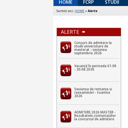
HOME
FCRP
STUDII
Sunteţi aici:
HOME
»
Alerte
ALERTE
Concurs de admitere la
studii universitare de
masterat - sesiunea
septembrie 2026
Vacanță în perioada 01.08
- 30.08.2026
Sesiunea de restanțe și
reexaminări - toamna
2026
ADMITERE 2026 MASTER -
Rezultatele contestaţiilor
la concursul de admitere