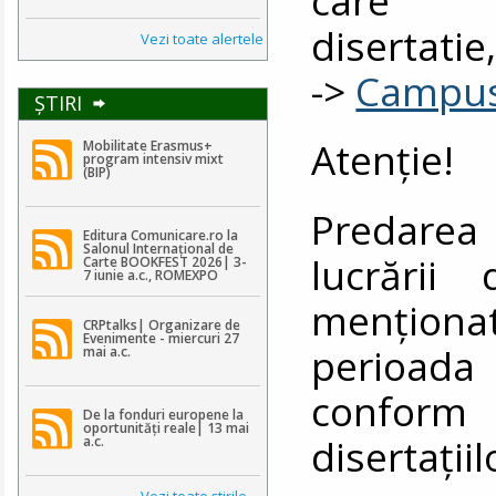
disertati
Vezi toate alertele
->
Campu
ŞTIRI
Atenţie!
Mobilitate Erasmus+
program intensiv mixt
(BIP)
Predarea 
Editura Comunicare.ro la
Salonul Internațional de
lucrării
Carte BOOKFEST 2026| 3-
7 iunie a.c., ROMEXPO
menţiona
CRPtalks| Organizare de
Evenimente - miercuri 27
perioada 1
mai a.c.
conform 
De la fonduri europene la
oportunități reale| 13 mai
disertaţiil
a.c.
Vezi toate ştirile