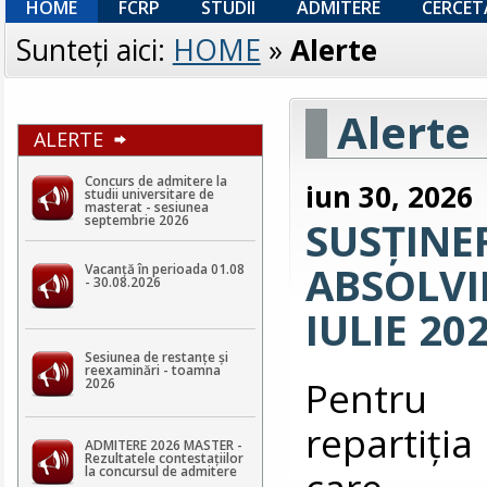
HOME
FCRP
STUDII
ADMITERE
CERCET
Sunteţi aici:
HOME
»
Alerte
Alerte
ALERTE
Concurs de admitere la
iun 30, 2026
studii universitare de
masterat - sesiunea
septembrie 2026
SUSȚINE
ABSOLVIR
Vacanță în perioada 01.08
- 30.08.2026
IULIE 20
Sesiunea de restanțe și
reexaminări - toamna
Pentru v
2026
repartiţia
ADMITERE 2026 MASTER -
Rezultatele contestaţiilor
care 
la concursul de admitere