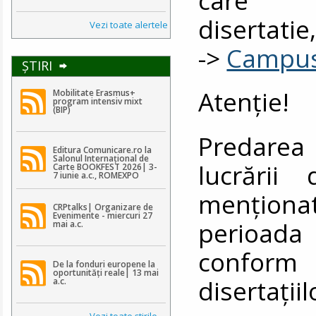
disertati
Vezi toate alertele
->
Campu
ŞTIRI
Atenţie!
Mobilitate Erasmus+
program intensiv mixt
(BIP)
Predarea 
Editura Comunicare.ro la
Salonul Internațional de
lucrării
Carte BOOKFEST 2026| 3-
7 iunie a.c., ROMEXPO
menţiona
CRPtalks| Organizare de
Evenimente - miercuri 27
perioada 1
mai a.c.
conform 
De la fonduri europene la
oportunități reale| 13 mai
disertaţiil
a.c.
Vezi toate ştirile