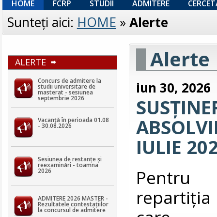
HOME
FCRP
STUDII
ADMITERE
CERCET
Sunteţi aici:
HOME
»
Alerte
Alerte
ALERTE
Concurs de admitere la
iun 30, 2026
studii universitare de
masterat - sesiunea
septembrie 2026
SUSȚINE
ABSOLVIR
Vacanță în perioada 01.08
- 30.08.2026
IULIE 20
Sesiunea de restanțe și
reexaminări - toamna
Pentru v
2026
repartiţia
ADMITERE 2026 MASTER -
Rezultatele contestaţiilor
care 
la concursul de admitere