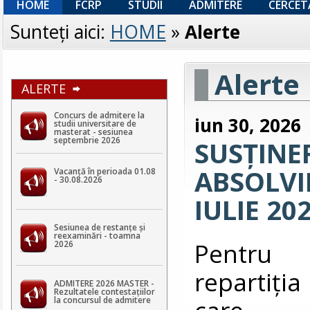
HOME
FCRP
STUDII
ADMITERE
CERCET
Sunteţi aici:
HOME
»
Alerte
Alerte
ALERTE
Concurs de admitere la
iun 30, 2026
studii universitare de
masterat - sesiunea
septembrie 2026
SUSȚINE
ABSOLVIR
Vacanță în perioada 01.08
- 30.08.2026
IULIE 20
Sesiunea de restanțe și
reexaminări - toamna
Pentru v
2026
repartiţia
ADMITERE 2026 MASTER -
Rezultatele contestaţiilor
care 
la concursul de admitere