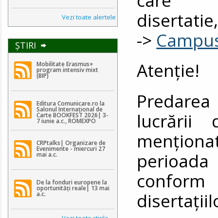
disertati
Vezi toate alertele
->
Campu
ŞTIRI
Atenţie!
Mobilitate Erasmus+
program intensiv mixt
(BIP)
Predarea 
Editura Comunicare.ro la
Salonul Internațional de
lucrării
Carte BOOKFEST 2026| 3-
7 iunie a.c., ROMEXPO
menţiona
CRPtalks| Organizare de
Evenimente - miercuri 27
perioada 1
mai a.c.
conform 
De la fonduri europene la
oportunități reale| 13 mai
disertaţiil
a.c.
Vezi toate ştirile