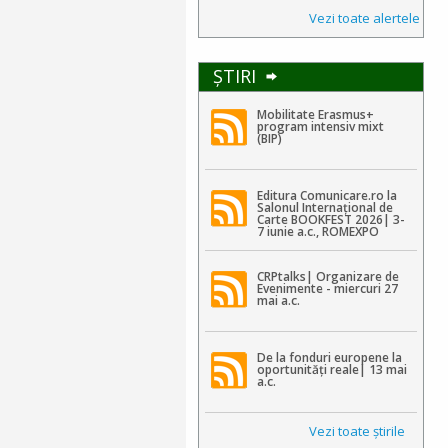
Vezi toate alertele
ŞTIRI
Mobilitate Erasmus+
program intensiv mixt
(BIP)
Editura Comunicare.ro la
Salonul Internațional de
Carte BOOKFEST 2026| 3-
7 iunie a.c., ROMEXPO
CRPtalks| Organizare de
Evenimente - miercuri 27
mai a.c.
De la fonduri europene la
oportunități reale| 13 mai
a.c.
Vezi toate ştirile