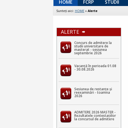
HOME
FCRP
STUDII
Sunteţi aici:
HOME
»
Alerte
ALERTE
Concurs de admitere la
studii universitare de
masterat - sesiunea
septembrie 2026
Vacanță în perioada 01.08
- 30.08.2026
Sesiunea de restanțe și
reexaminări - toamna
2026
ADMITERE 2026 MASTER -
Rezultatele contestaţiilor
la concursul de admitere