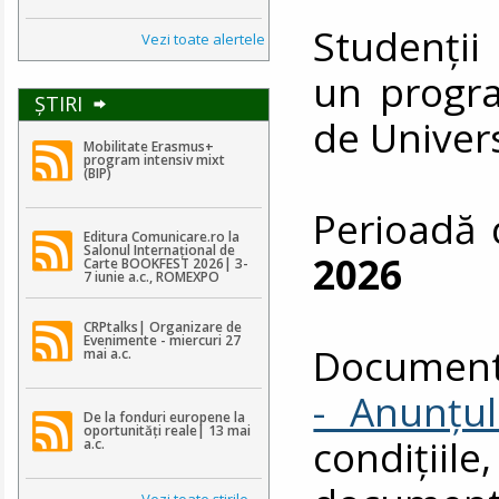
Studenții
Vezi toate alertele
un progra
ŞTIRI
de Univer
Mobilitate Erasmus+
program intensiv mixt
(BIP)
Perioadă 
Editura Comunicare.ro la
Salonul Internațional de
2026
Carte BOOKFEST 2026| 3-
7 iunie a.c., ROMEXPO
CRPtalks| Organizare de
Evenimente - miercuri 27
Document
mai a.c.
- Anunțul
De la fonduri europene la
oportunități reale| 13 mai
condiții
a.c.
Vezi toate ştirile