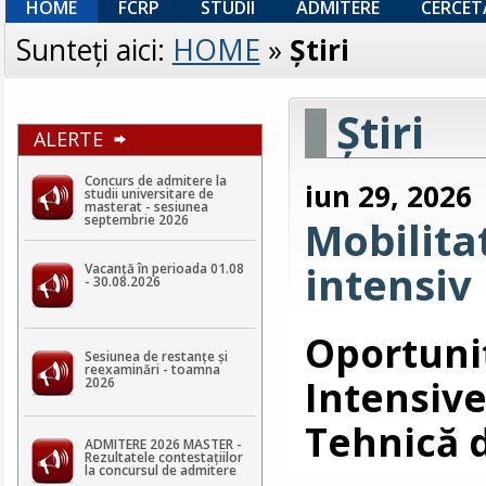
HOME
FCRP
STUDII
ADMITERE
CERCET
Sunteţi aici:
HOME
»
Ştiri
Ştiri
ALERTE
Concurs de admitere la
iun 29, 2026
studii universitare de
masterat - sesiunea
septembrie 2026
Mobilit
intensiv 
Vacanță în perioada 01.08
- 30.08.2026
Oportun
Sesiunea de restanțe și
reexaminări - toamna
Intensiv
2026
Tehnică 
ADMITERE 2026 MASTER -
Rezultatele contestaţiilor
la concursul de admitere