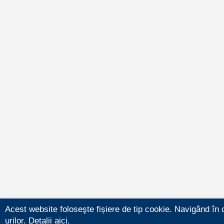
Acest website foloseşte fișiere de tip cookie. Navigând în 
urilor.
Detalii aici.