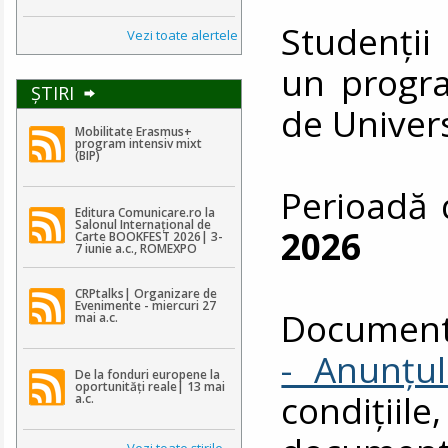
Studenții
Vezi toate alertele
un progra
ŞTIRI
de Univer
Mobilitate Erasmus+
program intensiv mixt
(BIP)
Perioadă 
Editura Comunicare.ro la
Salonul Internațional de
2026
Carte BOOKFEST 2026| 3-
7 iunie a.c., ROMEXPO
CRPtalks| Organizare de
Evenimente - miercuri 27
Document
mai a.c.
- Anunțul
De la fonduri europene la
oportunități reale| 13 mai
condiții
a.c.
Vezi toate ştirile