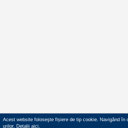
Acest website foloseşte fișiere de tip cookie. Navigând în 
urilor.
Detalii aici.