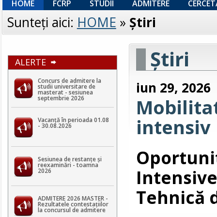
HOME
FCRP
STUDII
ADMITERE
CERCET
Sunteţi aici:
HOME
»
Ştiri
Ştiri
ALERTE
Concurs de admitere la
iun 29, 2026
studii universitare de
masterat - sesiunea
septembrie 2026
Mobilit
intensiv 
Vacanță în perioada 01.08
- 30.08.2026
Oportun
Sesiunea de restanțe și
reexaminări - toamna
Intensiv
2026
Tehnică 
ADMITERE 2026 MASTER -
Rezultatele contestaţiilor
la concursul de admitere