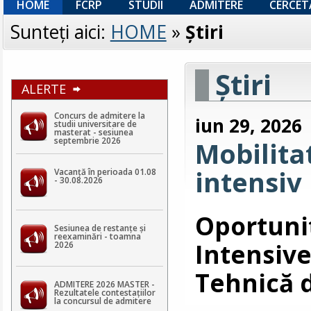
HOME
FCRP
STUDII
ADMITERE
CERCET
Sunteţi aici:
HOME
»
Ştiri
Ştiri
ALERTE
Concurs de admitere la
iun 29, 2026
studii universitare de
masterat - sesiunea
septembrie 2026
Mobilit
intensiv 
Vacanță în perioada 01.08
- 30.08.2026
Oportun
Sesiunea de restanțe și
reexaminări - toamna
Intensiv
2026
Tehnică 
ADMITERE 2026 MASTER -
Rezultatele contestaţiilor
la concursul de admitere