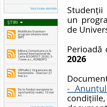
Studenții
Vezi toate alertele
un progra
ŞTIRI
de Univer
Mobilitate Erasmus+
program intensiv mixt
(BIP)
Perioadă 
Editura Comunicare.ro la
Salonul Internațional de
2026
Carte BOOKFEST 2026| 3-
7 iunie a.c., ROMEXPO
CRPtalks| Organizare de
Evenimente - miercuri 27
Document
mai a.c.
- Anunțul
De la fonduri europene la
oportunități reale| 13 mai
condiții
a.c.
Vezi toate ştirile