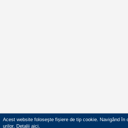
Acest website foloseşte fișiere de tip cookie. Navigând în 
urilor.
Detalii aici.