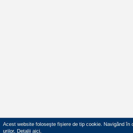
Acest website foloseşte fișiere de tip cookie. Navigând în 
urilor.
Detalii aici.