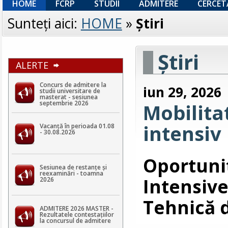
HOME
FCRP
STUDII
ADMITERE
CERCET
Sunteţi aici:
HOME
»
Ştiri
Ştiri
ALERTE
Concurs de admitere la
iun 29, 2026
studii universitare de
masterat - sesiunea
septembrie 2026
Mobilit
intensiv 
Vacanță în perioada 01.08
- 30.08.2026
Oportun
Sesiunea de restanțe și
reexaminări - toamna
Intensiv
2026
Tehnică 
ADMITERE 2026 MASTER -
Rezultatele contestaţiilor
la concursul de admitere