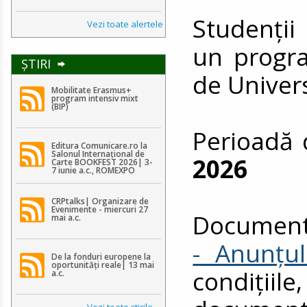
Studenții
Vezi toate alertele
un progra
ŞTIRI
de Univer
Mobilitate Erasmus+
program intensiv mixt
(BIP)
Perioadă 
Editura Comunicare.ro la
Salonul Internațional de
2026
Carte BOOKFEST 2026| 3-
7 iunie a.c., ROMEXPO
CRPtalks| Organizare de
Evenimente - miercuri 27
Document
mai a.c.
- Anunțul
De la fonduri europene la
oportunități reale| 13 mai
condiții
a.c.
Vezi toate ştirile