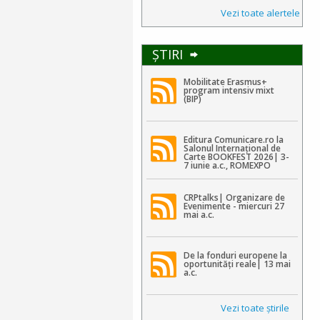
Vezi toate alertele
ŞTIRI
Mobilitate Erasmus+
program intensiv mixt
(BIP)
Editura Comunicare.ro la
Salonul Internațional de
Carte BOOKFEST 2026| 3-
7 iunie a.c., ROMEXPO
CRPtalks| Organizare de
Evenimente - miercuri 27
mai a.c.
De la fonduri europene la
oportunități reale| 13 mai
a.c.
Vezi toate ştirile