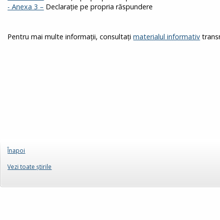
- Anexa 3 –
Declarație pe propria răspundere
Pentru mai multe informații, consultați
materialul informativ
transm
Înapoi
Vezi toate ştirile