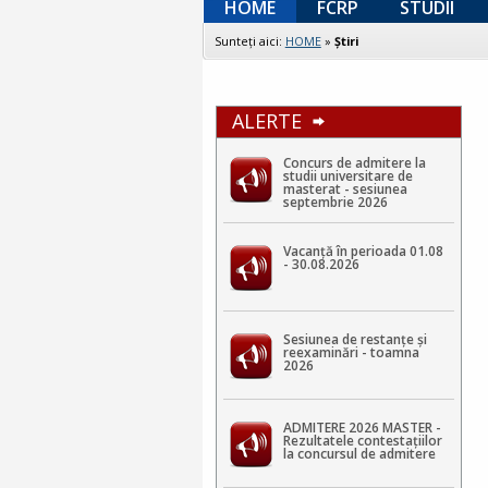
HOME
FCRP
STUDII
Sunteţi aici:
HOME
»
Ştiri
ALERTE
Concurs de admitere la
studii universitare de
masterat - sesiunea
septembrie 2026
Vacanță în perioada 01.08
- 30.08.2026
Sesiunea de restanțe și
reexaminări - toamna
2026
ADMITERE 2026 MASTER -
Rezultatele contestaţiilor
la concursul de admitere