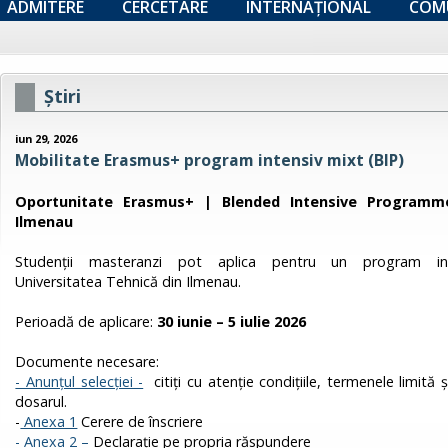
ADMITERE
CERCETARE
INTERNAȚIONAL
COM
Ştiri
iun 29, 2026
Mobilitate Erasmus+ program intensiv mixt (BIP)
Oportunitate Erasmus+ | Blended Intensive Programme
Ilmenau
Studenții masteranzi pot aplica pentru un program in
Universitatea Tehnică din Ilmenau.
Perioadă de aplicare:
30 iunie – 5 iulie 2026
Documente necesare:
- Anunțul selecției -
citiți cu atenție condițiile, termenele limit
dosarul.
-
Anexa 1
Cerere de înscriere
- Anexa 2 –
Declarație pe propria răspundere