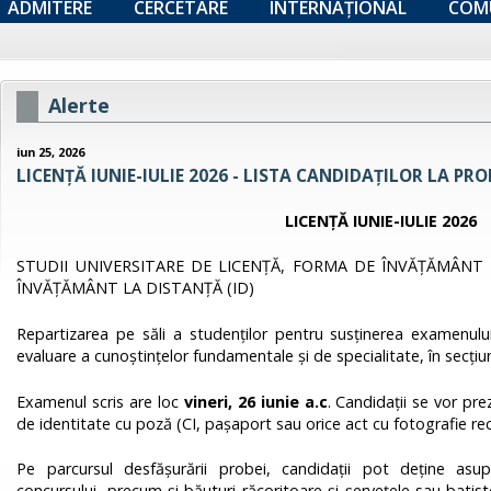
ADMITERE
CERCETARE
INTERNAȚIONAL
COM
Alerte
iun 25, 2026
LICENȚĂ IUNIE-IULIE 2026 - LISTA CANDIDAȚILOR LA PR
LICENŢĂ IUNIE-IULIE 2026
STUDII UNIVERSITARE DE LICENŢĂ, FORMA DE ÎNVĂŢĂMÂNT 
ÎNVĂŢĂMÂNT LA DISTANŢĂ (ID)
Repartizarea pe săli a studenţilor pentru susţinerea examenulu
evaluare a cunoștințelor fundamentale şi de specialitate, în sec
Examenul scris are loc
vineri, 26
iunie a.c
. Candidații se vor pre
de identitate cu poză (CI, paşaport sau orice act cu fotografie re
Pe parcursul desfăşurării probei, candidaţii pot deţine asu
concursului, precum şi băuturi răcoritoare şi şerveţele sau batist