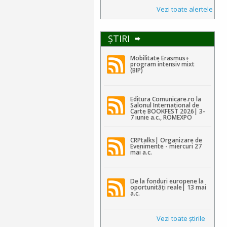
Vezi toate alertele
ŞTIRI
Mobilitate Erasmus+
program intensiv mixt
(BIP)
Editura Comunicare.ro la
Salonul Internațional de
Carte BOOKFEST 2026| 3-
7 iunie a.c., ROMEXPO
CRPtalks| Organizare de
Evenimente - miercuri 27
mai a.c.
De la fonduri europene la
oportunități reale| 13 mai
a.c.
Vezi toate ştirile