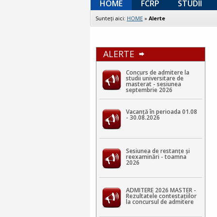
HOME
FCRP
STUDII
Sunteţi aici:
HOME
»
Alerte
ALERTE
Concurs de admitere la
studii universitare de
masterat - sesiunea
septembrie 2026
Vacanță în perioada 01.08
- 30.08.2026
Sesiunea de restanțe și
reexaminări - toamna
2026
ADMITERE 2026 MASTER -
Rezultatele contestaţiilor
la concursul de admitere