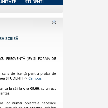
UNITATE
STUDENTI
OBA SCRISĂ
CU FRECVENŢĂ (IF) ȘI FORMA DE
i scris de licenţă pentru proba de
țiunea STUDENTI ->
Campus
.
zenta la săli la
ora 09:00
, cu un act
centă).
pra lor numai obiectele necesare
e. Orice alt obiect (geantă, telefon