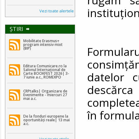
instituțio
Vezi toate alertele
ŞTIRI
Mobilitate Erasmus+
program intensiv mixt
Formularul
(BIP)
consimț
Editura Comunicare.ro la
Salonul Internațional de
datelor 
Carte BOOKFEST 2026| 3-
7 iunie a.c., ROMEXPO
descă
CRPtalks| Organizare de
Evenimente - miercuri 27
completea
mai a.c.
în formula
De la fonduri europene la
oportunități reale| 13 mai
a.c.
Vezi toate ştirile