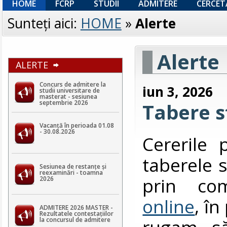
HOME
FCRP
STUDII
ADMITERE
CERCET
Sunteţi aici:
HOME
»
Alerte
Alerte
ALERTE
Concurs de admitere la
iun 3, 2026
studii universitare de
masterat - sesiunea
septembrie 2026
Tabere s
Vacanță în perioada 01.08
- 30.08.2026
Cererile 
taberele s
Sesiunea de restanțe și
reexaminări - toamna
prin co
2026
online
, î
ADMITERE 2026 MASTER -
Rezultatele contestaţiilor
rugam să
la concursul de admitere