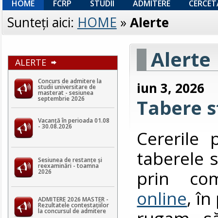
HOME
FCRP
STUDII
ADMITERE
CERCET
Sunteţi aici:
HOME
»
Alerte
Alerte
ALERTE
Concurs de admitere la
iun 3, 2026
studii universitare de
masterat - sesiunea
septembrie 2026
Tabere s
Vacanță în perioada 01.08
- 30.08.2026
Cererile 
taberele s
Sesiunea de restanțe și
reexaminări - toamna
prin co
2026
online
, î
ADMITERE 2026 MASTER -
Rezultatele contestaţiilor
rugam să
la concursul de admitere