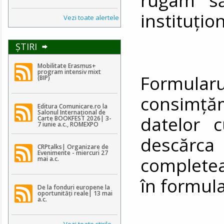
instituțio
Vezi toate alertele
ŞTIRI
Mobilitate Erasmus+
program intensiv mixt
Formularul
(BIP)
consimț
Editura Comunicare.ro la
Salonul Internațional de
datelor 
Carte BOOKFEST 2026| 3-
7 iunie a.c., ROMEXPO
descă
CRPtalks| Organizare de
Evenimente - miercuri 27
completea
mai a.c.
în formula
De la fonduri europene la
oportunități reale| 13 mai
a.c.
Vezi toate ştirile