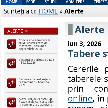
HOME
FCRP
STUDII
ADMITERE
CERCET
Sunteţi aici:
HOME
»
Alerte
Alerte
ALERTE
Concurs de admitere la
iun 3, 2026
studii universitare de
masterat - sesiunea
septembrie 2026
Tabere s
Vacanță în perioada 01.08
- 30.08.2026
Cererile 
taberele s
Sesiunea de restanțe și
reexaminări - toamna
prin co
2026
online
, î
ADMITERE 2026 MASTER -
Rezultatele contestaţiilor
rugam să
la concursul de admitere