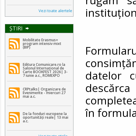
instituțio
Vezi toate alertele
ŞTIRI
Mobilitate Erasmus+
program intensiv mixt
Formularul
(BIP)
consimț
Editura Comunicare.ro la
Salonul Internațional de
datelor 
Carte BOOKFEST 2026| 3-
7 iunie a.c., ROMEXPO
descă
CRPtalks| Organizare de
Evenimente - miercuri 27
completea
mai a.c.
în formula
De la fonduri europene la
oportunități reale| 13 mai
a.c.
Vezi toate ştirile