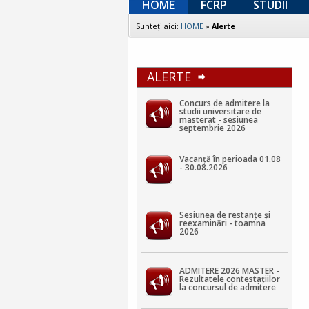
HOME
FCRP
STUDII
Sunteţi aici:
HOME
»
Alerte
ALERTE
Concurs de admitere la
studii universitare de
masterat - sesiunea
septembrie 2026
Vacanță în perioada 01.08
- 30.08.2026
Sesiunea de restanțe și
reexaminări - toamna
2026
ADMITERE 2026 MASTER -
Rezultatele contestaţiilor
la concursul de admitere