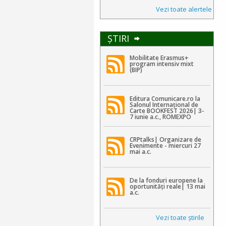
Vezi toate alertele
ŞTIRI
Mobilitate Erasmus+
program intensiv mixt
(BIP)
Editura Comunicare.ro la
Salonul Internațional de
Carte BOOKFEST 2026| 3-
7 iunie a.c., ROMEXPO
CRPtalks| Organizare de
Evenimente - miercuri 27
mai a.c.
De la fonduri europene la
oportunități reale| 13 mai
a.c.
Vezi toate ştirile