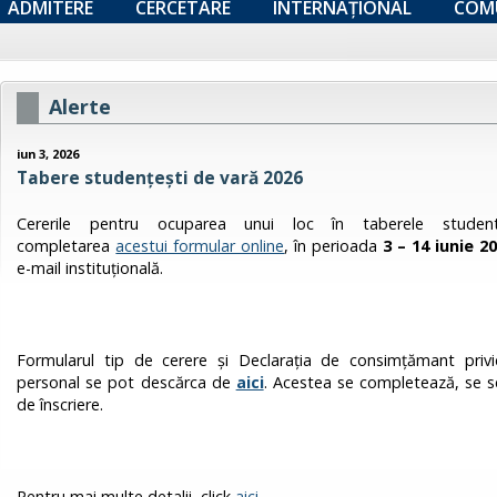
ADMITERE
CERCETARE
INTERNAȚIONAL
COM
Alerte
iun 3, 2026
Tabere studenţeşti de vară 2026
Cererile pentru ocuparea unui loc în taberele student
completarea
acestui formular online
, în perioada
3 – 14 iunie 2
e-mail instituțională.
Formularul tip de cerere și Declarația de consimțămant privi
personal se pot descărca de
aici
. Acestea se completează, se s
de înscriere.
Pentru mai multe detalii, click
aici
.