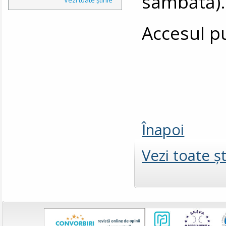
sâmbătă).
Accesul pu
Înapoi
Vezi toate şt