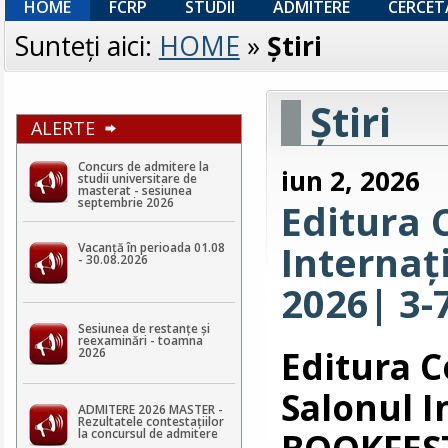
HOME
FCRP
STUDII
ADMITERE
CERCET
Sunteţi aici:
HOME
»
Ştiri
Ştiri
ALERTE
Concurs de admitere la
iun 2, 2026
studii universitare de
masterat - sesiunea
septembrie 2026
Editura 
Internaț
Vacanță în perioada 01.08
- 30.08.2026
2026| 3-
Sesiunea de restanțe și
reexaminări - toamna
Editura 
2026
Salonul I
ADMITERE 2026 MASTER -
Rezultatele contestaţiilor
BOOKFEST
la concursul de admitere