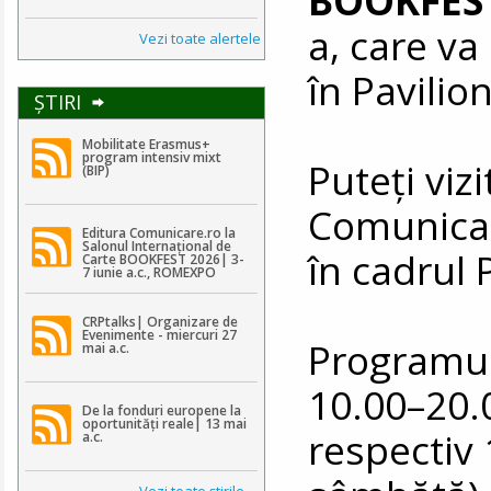
a, care va
Vezi toate alertele
în Pavili
ŞTIRI
Mobilitate Erasmus+
program intensiv mixt
Puteţi vizi
(BIP)
Comunicar
Editura Comunicare.ro la
Salonul Internațional de
în cadrul 
Carte BOOKFEST 2026| 3-
7 iunie a.c., ROMEXPO
CRPtalks| Organizare de
Evenimente - miercuri 27
Programul 
mai a.c.
10.00–20.0
De la fonduri europene la
oportunități reale| 13 mai
respectiv 
a.c.
Vezi toate ştirile